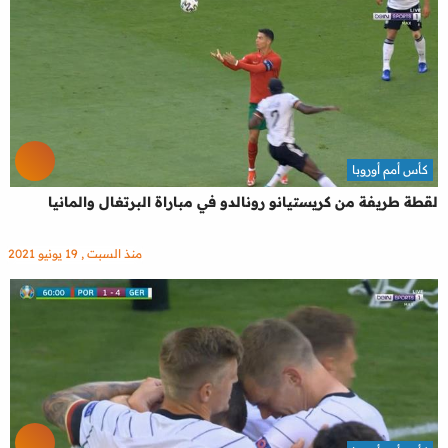
كأس أمم أوروبا
لقطة طريفة من كريستيانو رونالدو في مباراة البرتغال والمانيا
منذ السبت , 19 يونيو 2021