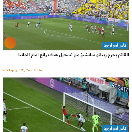
كأس أمم أوروبا
القائم يحرم ريناتو سانشيز من تسجيل هدف رائع امام المانيا
منذ السبت , 19 يونيو 2021
كأس أمم أوروبا