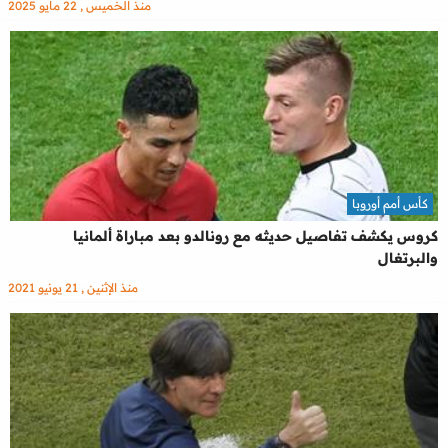
منذ الخميس , 22 مايو 2025
كأس أمم أوروبا
كروس يكشف تفاصيل حديثه مع رونالدو بعد مباراة ألمانيا
والبرتغال
منذ الإثنين , 21 يونيو 2021