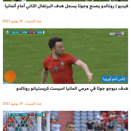
فيديو | رونالدو يصنع وجوتا يسجل هدف البرتغال الثاني أمام ألمانيا
منذ السبت , 19 يونيو 2021
كأس أمم أوروبا
هدف ديوجو جوتا في مرمي المانيا اسيست كريستيانو رونالدو
منذ السبت , 19 يونيو 2021