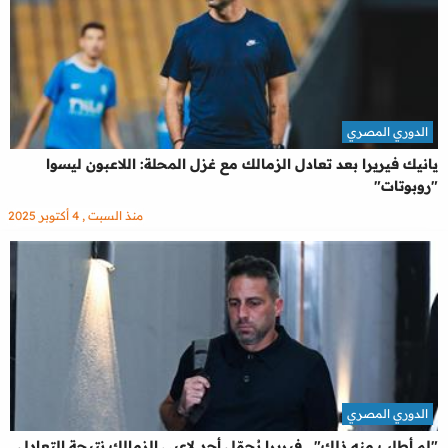
الدوري المصري
يانيك فيريرا بعد تعادل الزمالك مع غزل المحلة: اللاعبون ليسوا
"روبوتات"
منذ السبت , 4 أكتوبر 2025
الدوري المصري
"لم أطلب منه ذلك".. فيريرا يُحمّل أحد لاعبي الزمالك نتيجة التعادل