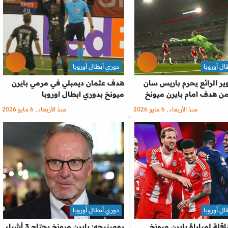
ل أوروبا
دوري أبطال أوروبا
ر الرائع يحرم باريس سان
هدف عثمان ديمبلي في مرمي بايرن
ن هدف امام بايرن ميونخ
ميونخ بدوري ابطال اوروبا
منذ الأربعاء , 6 مايو 2026
منذ الأربعاء , 6 مايو 2026
ل أوروبا
دوري أبطال أوروبا
ناقلة لمباراة بايرن ميونخ
رومينيجه: بايرن ميونخ يحتاج 3 أشياء