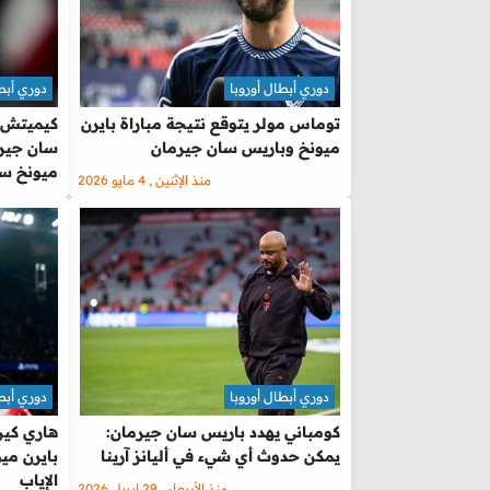
دوري أبطال أوروبا
دوري أبطا
توماس مولر يتوقع نتيجة مباراة بايرن
كيميتش: 
ميونخ وباريس سان جيرمان
سان جيرم
ميونخ سر
منذ الإثنين , 4 مايو 2026
دوري أبطال أوروبا
دوري أبطا
كومباني يهدد باريس سان جيرمان:
هاري كين
يمكن حدوث أي شيء في أليانز آرينا
بايرن مي
الإياب
منذ الأربعاء , 29 إبريل 2026