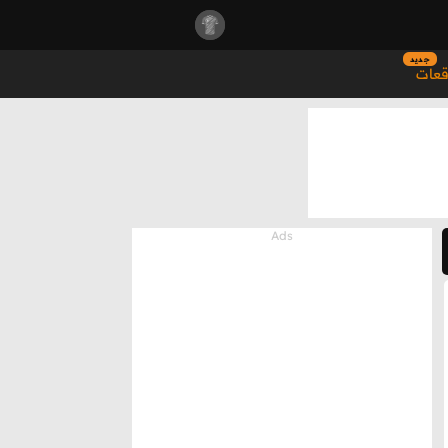
جديد
قعات