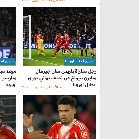
دوري أبطال أوروبا
دوري أبطا
رجل مباراة باريس سان جيرمان
موعد مبار
وبايرن ميونخ في نصف نهائي دوري
وباريس س
أبطال أوروبا
أوروبا
منذ الأربعاء , 29 إبريل 2026