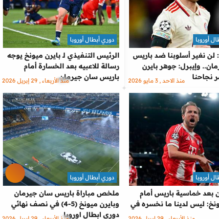
ل أوروبا
دوري أبطال أوروبا
لن نغير أسلوبنا ضد باريس
الرئيس التنفيذي لـ بايرن ميونخ يوجه
ان.. وإيبرل: جوهر بايرن
رسالة للاعبيه بعد الخسارة أمام
 نجاحنا
باريس سان جيرمان
منذ الاحد , 3 مايو 2026
منذ الأربعاء , 29 إبريل 2026
ل أوروبا
دوري أبطال أوروبا
 بعد خماسية باريس أمام
ملخص مباراة باريس سان جيرمان
ونخ: ليس لدينا ما نخسره في
وبايرن ميونخ (5-4) في نصف نهائي
دوري ابطال اوروبا
منذ الأربعاء , 29 إبريل 2026
منذ الأربعاء , 29 إبريل 2026