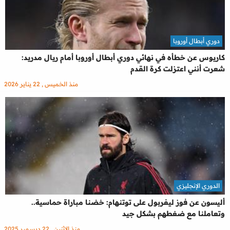
دوري أبطال أوروبا
كاريوس عن خطأه في نهائي دوري أبطال أوروبا أمام ريال مدريد:
شعرت أنني اعتزلت كرة القدم
منذ الخميس , 22 يناير 2026
الدوري الإنجليزي
أليسون عن فوز ليفربول على توتنهام: خضنا مباراة حماسية..
وتعاملنا مع ضغطهم بشكل جيد
منذ الإثنين , 22 ديسمبر 2025