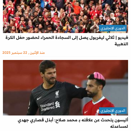
الدوري الإنجليزي
فيديو | ثلاثي ليفربول يصل إلى السجادة الحمراء لحضور حفل الكرة
الذهبية
منذ الإثنين , 22 سبتمبر 2025
الدوري الإنجليزي
أليسون يتحدث عن علاقته بـ محمد صلاح: أبذل قصاري جهدي
لمساعدته