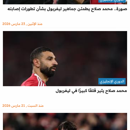
صورة.. محمد صلاح يطمئن جماهير ليفربول بشأن تطورات إصابته
منذ الإثنين , 23 مارس 2026
الدوري الإنجليزي
محمد صلاح يثير قلقًا كبيرًا في ليفربول
منذ السبت , 21 مارس 2026