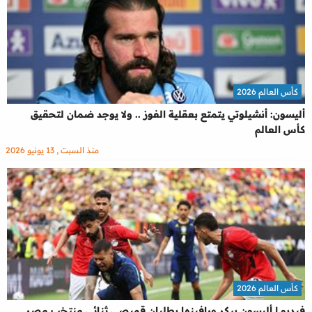
كأس العالم 2026
أليسون: أنشيلوتي يتمتع بعقلية الفوز .. ولا يوجد ضمان لتحقيق
كأس العالم
منذ السبت , 13 يونيو 2026
كأس العالم 2026
فيديو | أليسون بيكر ورافينها يطلبان قميصي ثنائي منتخب مصر