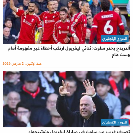
الدوري الإنجليزي
ألدريدج يحذر سلوت: ثنائي ليفربول ارتكب أخطاءً غير مفهومة أمام
وست هام
منذ الإثنين , 2 مارس 2026
الدوري الإنجليزي
تصرف غريب من سلوت في مباراة ليفربول ونوتينجهام