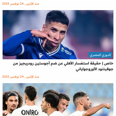
منذ الإثنين , 24 نوفمبر 2025
الدوري المصري
خاص | حقيقة استفسار الأهلي عن ضم أجوستين رودريجيز من
جوفينتود الأوروجواياني
منذ الإثنين , 24 نوفمبر 2025