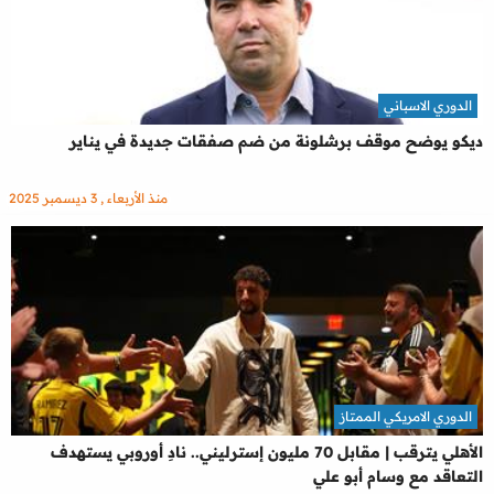
الدوري الاسباني
ديكو يوضح موقف برشلونة من ضم صفقات جديدة في يناير
منذ الأربعاء , 3 ديسمبر 2025
الدوري الامريكي الممتاز
الأهلي يترقب | مقابل 70 مليون إسترليني.. نادِ أوروبي يستهدف
التعاقد مع وسام أبو علي