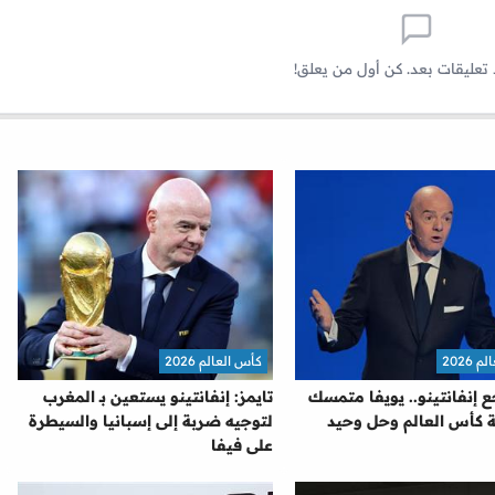
 تعليقات بعد. كن أول من يعلق!
2026
كأس العالم 2026
ع إنفانتينو.. يويفا متمسك
تايمز: إنفانتينو يستعين بـ المغرب
 كأس العالم وحل وحيد
لتوجيه ضربة إلى إسبانيا والسيطرة
على فيفا