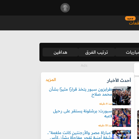
جديد
قعات
باريات
ترتيب الفرق
هدافين
المزيد
أحدث الأخبار
طرابزون سبور يتخذ قرارًا مثيرًا بشأن
محمد صلاح
منذ 8 دقيقه
سبورت: برشلونة يستقر على رحيل
لاعبه
منذ 33 دقيقه
"مباراة مصر والأرجنتين كانت ملغمة"..
وثيقة أمنية تفجر مفاجأة بشأن كأس