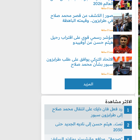
العالم 2026
منذ 2 ساعة
صور | الكشف عن قصر محمد صلاح
في طرابزون.. وقيمته الباهظة
منذ 2 ساعة
مؤشر رسمي قوي على اقتراب رحيل
هيثم حسن عن أوفييدو
منذ 2 ساعة
الاتحاد التركي يوافق على طلب طرابزون
سبور بشأن محمد صلاح
منذ 3 ساعة
المزيد
الاكثر مشاهدة
رد فعل فان دايك على انتقال محمد صلاح
إلى طرابزون سبور
تمت.. هيثم حسن إلى ناديه الجديد حتى
2030
"صدمة".. مدافع مانشستر يونايتد السابق: