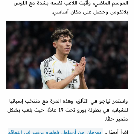
الموسم الماضي، وأثبت اللاعب نفسه بشدة مع اللوس
بلانكوس وحصل على مكان أساسي.
واستمر تياجو في التألق، وهذه المرة مع منتخب إسبانيا
للشباب، في بطولة يورو تحت 19 عامًا، حيث يلعب بشكل
متميز حقًا.
اقرأ أيضًا ..
بفرمان من أربيلوا.. فولهام يرغب في التعاقد