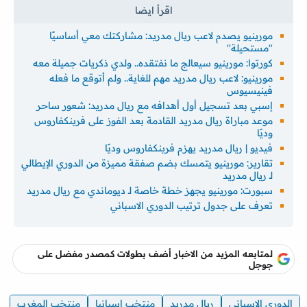
مورينيو يصدم لاعب ريال مدريد: مشاركتك معي أساسيًا
"مستحيلة"
كورتوا: مورينيو سيعالج ما نفتقده.. ولدي ذكريات جميلة معه
مورينيو: لاعب ريال مدريد مهم للغاية.. ولم أتوقع ما فعله
فينيسيوس
إسبي بعد تسجيل أول أهدافه مع ريال مدريد: شعور ساحر
موعد مباراة ريال مدريد القادمة بعد الفوز على فرينكفاروس
وديًا
فيديو | ريال مدريد يهزم فرينكفاروس وديًا
تقارير: مورينيو يتمسك بضم صفقة مميزة من الدوري الإيطالي
لـ ريال مدريد
سبورت: مورينيو يجهز خطة خاصة لـ ديوماندي مع ريال مدريد
تعرف على جدول ترتيب الدوري الاسباني
لمتابعه المزيد من الاخبار أضف بطولات كمصدر مفضل على
جوجل
الدوري الاسباني
ريال مدريد
منتخب اسبانيا
منتخب المغرب