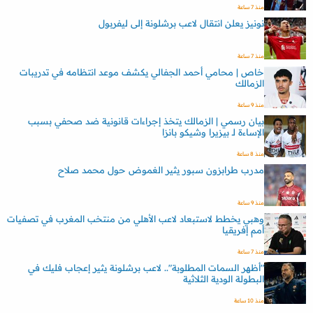
منذ 7 ساعة
نونيز يعلن انتقال لاعب برشلونة إلى ليفربول
منذ 7 ساعة
خاص | محامي أحمد الجفالي يكشف موعد انتظامه في تدريبات
الزمالك
منذ 9 ساعة
بيان رسمي | الزمالك يتخذ إجراءات قانونية ضد صحفي بسبب
الإساءة لـ بيزيرا وشيكو بانزا
منذ 8 ساعة
مدرب طرابزون سبور يثير الغموض حول محمد صلاح
منذ 9 ساعة
وهبي يخطط لاستبعاد لاعب الأهلي من منتخب المغرب في تصفيات
أمم إفريقيا
منذ 7 ساعة
"أظهر السمات المطلوبة".. لاعب برشلونة يثير إعجاب فليك في
البطولة الودية الثلاثية
منذ 10 ساعة