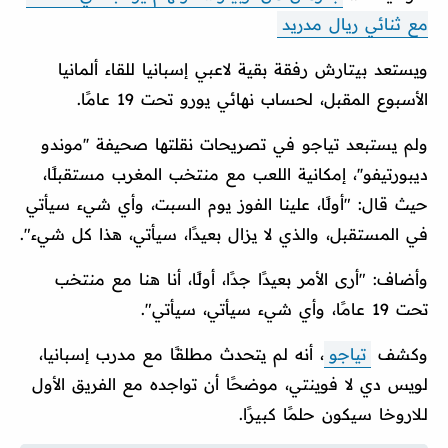
مع ثنائي ريال مدريد
ويستعد بيتارش رفقة بقية لاعبي إسبانيا للقاء ألمانيا
الأسبوع المقبل، لحساب نهائي يورو تحت 19 عامًا.
ولم يستبعد تياجو في تصريحات نقلتها صحيفة ''موندو
ديبورتيفو''، إمكانية اللعب مع منتخب المغرب مستقبلًا،
حيث قال: "أولًا، علينا الفوز يوم السبت، وأي شيء سيأتي
في المستقبل، والذي لا يزال بعيدًا، سيأتي، هذا كل شيء".
وأضاف: "أرى الأمر بعيدًا جدًا، أولًا، أنا هنا مع منتخب
تحت 19 عامًا، وأي شيء سيأتي، سيأتي".
وكشف
تياجو
، أنه لم يتحدث مطلقًا مع مدرب إسبانيا،
لويس دي لا فوينتي، موضحًا أن تواجده مع الفريق الأول
لـلاروخا سيكون حلمًا كبيرًا.