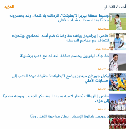
المزيد
أحدث الأخبار
وسيط صفقة بيزيرا لـ"بطولات": الزمالك بلا كلمة.. وقد يخسرونه
مجانًا بعد انسحاب شباب الأهلي
منذ 2 ساعة
خاص | بيراميدز يوقف مفاوضات ضم أسد الحملاوي ويتحرك
للتعاقد مع مهاجم البوسنة
منذ 53 دقيقه
مفاجأة.. ليفربول يحسم صفقة التعاقد مع لاعب برشلونة
منذ 2 ساعة
وكيل جوردان مينديز يوضح لـ"بطولات" حقيقة عودة اللاعب إلى
حسابات الأهلي
منذ 3 ساعة
خاص | الزمالك يُخطر لاعبيه بموعد المعسكر الجديد.. ويوجه تحذيرًا
إلى هؤلاء
منذ 2 ساعة
بالموعد.. بادالونا الإسباني يعلن مواجهة الأهلي وديًا