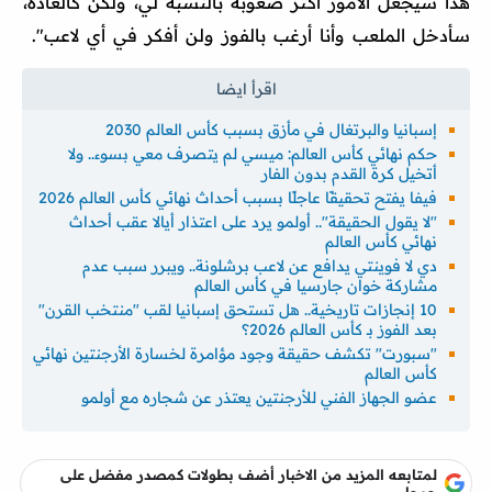
هذا سيجعل الأمور أكثر صعوبة بالنسبة لي، ولكن كالعادة،
سأدخل الملعب وأنا أرغب بالفوز ولن أفكر في أي لاعب".
إسبانيا والبرتغال في مأزق بسبب كأس العالم 2030
حكم نهائي كأس العالم: ميسي لم يتصرف معي بسوء.. ولا
أتخيل كرة القدم بدون الفار
فيفا يفتح تحقيقًا عاجلًا بسبب أحداث نهائي كأس العالم 2026
"لا يقول الحقيقة".. أولمو يرد على اعتذار أيالا عقب أحداث
نهائي كأس العالم
دي لا فوينتي يدافع عن لاعب برشلونة.. ويبرر سبب عدم
مشاركة خوان جارسيا في كأس العالم
10 إنجازات تاريخية.. هل تستحق إسبانيا لقب "منتخب القرن"
بعد الفوز بـ كأس العالم 2026؟
"سبورت" تكشف حقيقة وجود مؤامرة لخسارة الأرجنتين نهائي
كأس العالم
عضو الجهاز الفني للأرجنتين يعتذر عن شجاره مع أولمو
لمتابعه المزيد من الاخبار أضف بطولات كمصدر مفضل على
جوجل