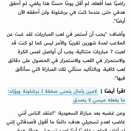
راضيًا عما أفعله، لم أقل يومًا حسنًا هذا يكفي، لم أحقق
هدفي حتى عندما كنت في برشلونة ولن أحققه الآن
أيضًا".
وأضاف: "يجب أن أستمر في لعب المباريات، لقد غبت عن
الملاعب لمدة شهرين تقريبًا والأمر ليس كما لو كنت قد
لعبت 7 مباريات متتالية، يجب أن أواصل لمس الكرة
والاستمرار في اللعب والاستمرار في الحصول على دقائق
لعب كافية، وبالتأكيد ستأتي تلك المباراة التي سأتألق
فيها".
اقرأ أيضًا |
لامين يامال يتمنى صفقة لـ برشلونة ويؤكد:
ما يفعله ميسي لا يصدق
وعن غضبه بعد مباراة السعودية: "اعتقد الناس أنني
غاضب لعدم تسجيلي هدف، دائمًا ما أقول لأصدقائي إنني
لم أغادر الملعب غاضبًا أبدًا لعدم تسجيلي هدفًا، هدفي