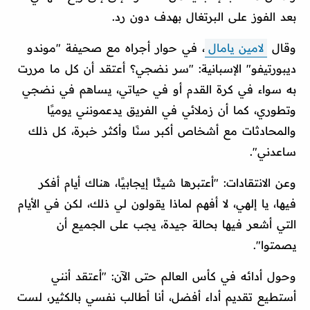
بعد الفوز على البرتغال بهدف دون رد.
وقال
لامين يامال
، في حوار أجراه مع صحيفة "موندو
ديبورتيفو" الإسبانية: "سر نضجي؟ أعتقد أن كل ما مررت
به سواء في كرة القدم أو في حياتي، يساهم في نضجي
وتطوري، كما أن زملائي في الفريق يدعمونني يوميًا
والمحادثات مع أشخاص أكبر سنًا وأكثر خبرة، كل ذلك
ساعدني".
وعن الانتقادات: "أعتبرها شيئًا إيجابيًا، هناك أيام أفكر
فيها، يا إلهي، لا أفهم لماذا يقولون لي ذلك، لكن في الأيام
التي أشعر فيها بحالة جيدة، يجب على الجميع أن
يصمتوا".
وحول أدائه في كأس العالم حتى الآن: "أعتقد أنني
أستطيع تقديم أداء أفضل، أنا أطالب نفسي بالكثير، لست