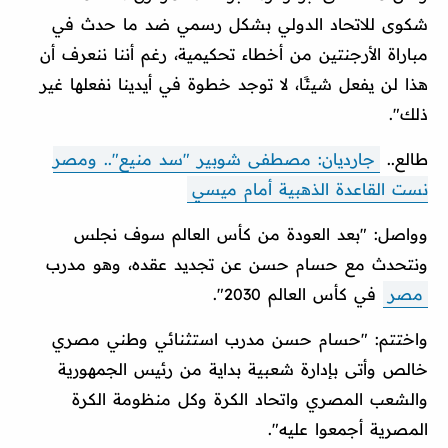
شكوى للاتحاد الدولي بشكل رسمي ضد ما حدث في
مباراة الأرجنتين من أخطاء تحكيمية، رغم أننا ننعرف أن
هذا لن يفعل شيئًا، لا توجد خطوة في أيدينا نفعلها غير
ذلك".
طالع..
جارديان: مصطفى شوبير "سد منيع".. ومصر
نست القاعدة الذهبية أمام ميسي
وواصل: "بعد العودة من كأس العالم سوف نجلس
ونتحدث مع حسام حسن عن تجديد عقده، وهو مدرب
مصر
في كأس العالم 2030".
واختتم: "حسام حسن مدرب استثنائي وطني مصري
خالص وأتى بإدارة شعبية بداية من رئيس الجمهورية
والشعب المصري واتحاد الكرة وكل منظومة الكرة
المصرية أجمعوا عليه".