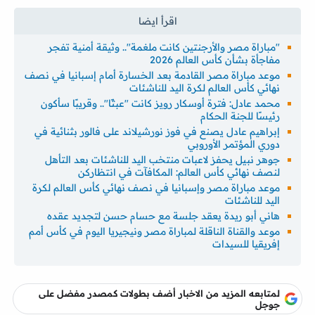
"مباراة مصر والأرجنتين كانت ملغمة".. وثيقة أمنية تفجر
مفاجأة بشأن كأس العالم 2026
موعد مباراة مصر القادمة بعد الخسارة أمام إسبانيا في نصف
نهائي كأس العالم لكرة اليد للناشئات
محمد عادل: فترة أوسكار رويز كانت "عبثًا".. وقريبًا سأكون
رئيسًا للجنة الحكام
إبراهيم عادل يصنع في فوز نورشيلاند على فالور بثنائية في
دوري المؤتمر الأوروبي
جوهر نبيل يحفز لاعبات منتخب اليد للناشئات بعد التأهل
لنصف نهائي كأس العالم: المكافآت في انتظاركن
موعد مباراة مصر وإسبانيا في نصف نهائي كأس العالم لكرة
اليد للناشئات
هاني أبو ريدة يعقد جلسة مع حسام حسن لتجديد عقده
موعد والقناة الناقلة لمباراة مصر ونيجيريا اليوم في كأس أمم
إفريقيا للسيدات
لمتابعه المزيد من الاخبار أضف بطولات كمصدر مفضل على
جوجل