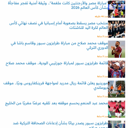
"مباراة مصر والأرجنتين كانت ملغمة".. وثيقة أمنية تفجر مفاجأة
بشأن كأس العالم 2026
منذ 46 دقيقه
منتخب مصر يسقط بصعوبة أمام إسبانيا في نصف نهائي كأس
العالم لكرة اليد للناشئات
منذ 3 ساعة
موقف محمد صلاح من مباراة طرابزون سبور وقاسم باشا في
الدوري التركي
منذ 3 ساعة
قائمة طرابزون سبور لمباراة جوزتيبي الودية.. موقف محمد صلاح
منذ 3 ساعة
مورينيو يعلن قائمة ريال مدريد لمواجهة فرينكفاروس وديًا.. موقف
ديوماندي
منذ 3 ساعة
محمد عبد المنعم يحسم موقفه بعد تلقيه عرضًا مغريًا من الخليج
منذ 4 ساعة
طرابزون سبور يصدر بيانًا بشأن إدعاءات الصحافة التركية ضد
محمد صلاح