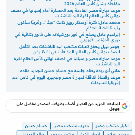
مفاجأة بشأن كأس العالم 2026
موعد مباراة مصر القادمة بعد الخسارة أمام إسبانيا في نصف
نهائي كأس العالم لكرة اليد للناشئات
محمد عادل: فترة أوسكار رويز كانت "عبثًا".. وقريبًا سأكون
رئيسًا للجنة الحكام
إبراهيم عادل يصنع في فوز نورشيلاند على فالور بثنائية في
دوري المؤتمر الأوروبي
جوهر نبيل يحفز لاعبات منتخب اليد للناشئات بعد التأهل
لنصف نهائي كأس العالم: المكافآت في انتظاركن
موعد مباراة مصر وإسبانيا في نصف نهائي كأس العالم لكرة
اليد للناشئات
هاني أبو ريدة يعقد جلسة مع حسام حسن لتجديد عقده
موعد والقناة الناقلة لمباراة مصر ونيجيريا اليوم في كأس أمم
إفريقيا للسيدات
لمتابعه المزيد من الاخبار أضف بطولات كمصدر مفضل على
جوجل
اخبار منتخب مصر
مدرب منتخب مصر
حسام حسن
محمد صلاح
اتحاد الكرة
منتخب مصر
خالد الدرندلي