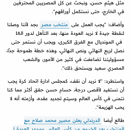
مثل هيثم حسن، ونبحث عن كل المصريين المحترفين
في الخارج، حتى نستكمل أوراقهم".
وأضاف: "يجب العمل على
منتخب مصر
بجد لأننا وصلنا
لنقطة جيدة لا نريد العودة منها، بعد التأهل لدور الـ16
في المونديال مع الفرق الكبرى، ويجب أن نستمر حتى
نصل لربع النهائي ونص النهائي، وهذه خطة طموحة جدًا،
مسؤوليتنا تضاعفت في كثير من الأمور، والشعب
المصري سعيد ويستحق ذلك".
واستطرد: "لا نريد أن نقف، كمجلس ادارة اتحاد كرة يجب
أن نستفيد لأقصى درجة، حسام حسن حقق أكثر مما كنا
نتمنى في كأس العالم وسيتم تجديد عقده، وأزمته أنه لا
يحب الهزيمة".
طالع أيضا
الدرندلي يعلن مصير محمد صلاح مع
المنتخب بعد الخروج من كأس العالم.. وموعد العودة لـ