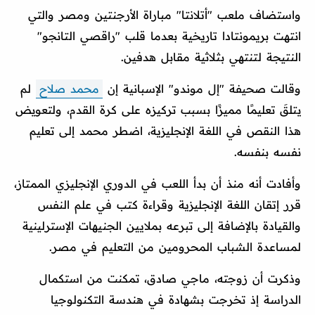
واستضاف ملعب "أتلانتا" مباراة الأرجنتين ومصر والتي
انتهت بريمونتادا تاريخية بعدما قلب "راقصي التانجو"
النتيجة لتنتهي بثلاثية مقابل هدفين.
وقالت صحيفة "إل موندو" الإسبانية إن
محمد صلاح
لم
يتلقَ تعليمًا مميزًا بسبب تركيزه على كرة القدم، ولتعويض
هذا النقص في اللغة الإنجليزية، اضطر محمد إلى تعليم
نفسه بنفسه.
وأفادت أنه منذ أن بدأ اللعب في الدوري الإنجليزي الممتاز،
قرر إتقان اللغة الإنجليزية وقراءة كتب في علم النفس
والقيادة بالإضافة إلى تبرعه بملايين الجنيهات الإسترلينية
لمساعدة الشباب المحرومين من التعليم في مصر.
وذكرت أن زوجته، ماجي صادق، تمكنت من استكمال
الدراسة إذ تخرجت بشهادة في هندسة التكنولوجيا