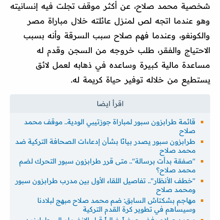
شخصية محمد صلاح، عن أكثر موقف تجلت فيه إنسانيته
وهو عندما اتجه لص لمنزل عائلته خلال مباراة مصر
والكونغو، وعندما فهم صلاح سبب السرقة وأنه بسبب
الاحتياج والفقر، طلب خروجه من السجن وقدم له
مساعدة مالية كبيرة وساعده في ذهابه لعمل لائق
يستطيع من خلاله توفير حياة كريمة له.
قائمة طرابزون سبور لمباراة جوزتيبي الودية.. موقف محمد
صلاح
طرابزون سبور يصدر بيانًا بشأن إدعاءات الصحافة التركية ضد
محمد صلاح
"صفقة بدأت برسالة".. متى قرر طرابزون سبور التحرك لضم
محمد صلاح؟
"خطف الأنظار".. تفاصيل اللقاء الأول بين مدرب طرابزون سبور
ومحمد صلاح
مهاجم بشكتاش السابق: ضم محمد صلاح مبهج لبلادنا
وسيساهم في تطوير كرة القدم التركية
محمد صلاح رفض عرضاً خيالياً قبل الانضمام إلى طرابزون