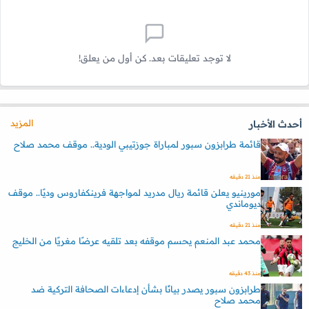
لا توجد تعليقات بعد. كن أول من يعلق!
المزيد
أحدث الأخبار
قائمة طرابزون سبور لمباراة جوزتيبي الودية.. موقف محمد صلاح
منذ 21 دقيقه
مورينيو يعلن قائمة ريال مدريد لمواجهة فرينكفاروس وديًا.. موقف
ديوماندي
منذ 21 دقيقه
محمد عبد المنعم يحسم موقفه بعد تلقيه عرضًا مغريًا من الخليج
منذ 43 دقيقه
طرابزون سبور يصدر بيانًا بشأن إدعاءات الصحافة التركية ضد
محمد صلاح