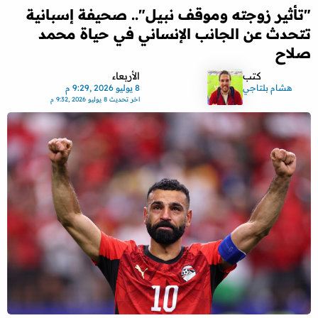
"تأثير زوجته وموقف نبيل".. صحيفة إسبانية
تتحدث عن الجانب الإنساني في حياة محمد
صلاح
كتب
الأربعاء
هشام بلتاجي
8 يوليو 2026 ,9:29 م
اخر تحديث
8 يوليو 2026 ,9:32 م