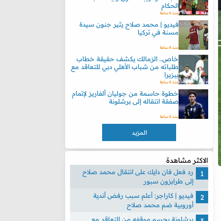
الحكام
منذ 6 ساعة
فيديو | محمد صلاح يثير جنون سيدة
مسنة في تركيا
منذ 6 ساعة
خاص.. الزمالك يكشف حقيقة خطاب
طلباته من شباب الأهلي دبي للتعاقد مع
بيزيرا
منذ 6 ساعة
خطوة حاسمة من جوليان ألفاريز لإتمام
صفقة انتقاله إلى برشلونة
منذ 6 ساعة
المزيد
الاكثر مشاهدة
رد فعل فان دايك على انتقال محمد صلاح
إلى طرابزون سبور
فيديو | كاراجر: أعلم سبب رفض أندية
أوروبية ضم محمد صلاح
برشلونة يحسم موقفه من التعاقد مع