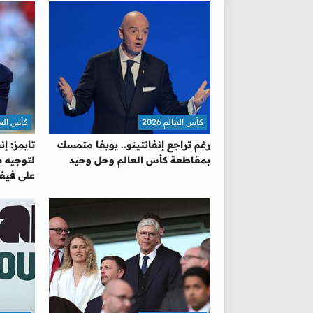
كأس العالم 2026
كأس العالم 
رغم تراجع إنفانتينو.. يويفا متمسك
تايمز: إ
بمقاطعة كأس العالم وحل وحيد
لتوجيه ض
على فيفا