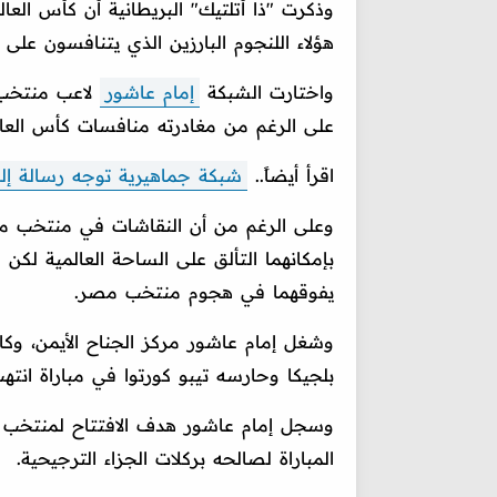
هؤلاء اللنجوم البارزين الذي يتنافسون على 
واختارت الشبكة
إمام عاشور
لاعب منتخب م
على الرغم من مغادرته منافسات كأس العالم 26
اقرأ أيضاً..
شبكة جماهيرية توجه رسالة إل
وعلى الرغم من أن النقاشات في منتخب 
بإمكانهما التألق على الساحة العالمية لكن ا
يفوقهما في هجوم منتخب مصر.
وشغل إمام عاشور مركز الجناح الأيمن، 
بلجيكا وحارسه تيبو كورتوا في مباراة انتهت
المباراة لصالحه بركلات الجزاء الترجيحية.