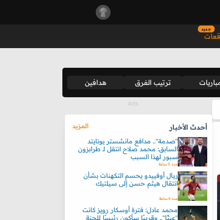
جديد
قعات
باريات
ترتيب الفرق
هدافين
المزيد
أحدث الأخبار
"صدمة".. مدافع مانشستر يونايتد
السابق: محمد صلاح انتقل لـ طرابزون
سبور لهذا السبب
منذ 5 ساعة
ريال أوفييدو يحسم التكهنات بشأن
انتقال هيثم حسن إلى سيلتيك
منذ 6 ساعة
محمد عادل: فترة أوسكار رويز كانت
"عبثًا".. وقريبًا سأكون رئيسًا للجنة