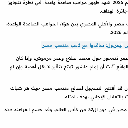
وذكرت "ذا أتلتيك" البريطانية أن كأس العالم 2026 شهد ظهور مواهب صاعدة واعدة، في نظرة تتجاوز
جائزة الهداف.
صر والأهلي المصري بين هؤلاء المواهب الصاعدة الواعدة،
20.
ى ليفربول: تعاقدوا مع لاعب منتخب مصر
مصر تتمحور حول محمد صلاح وعمر مرموش، وإذا كان
لواقع أثبت أن إمام عاشور تمتع بتأثير لا يقل أهمية وإن لم
وكان قد أفتتح التسجيل لصالح منتخب مصر حيث هز شباك
 بالتعادل الإيجابي بهدف لمثله.
وسجل إمام عاشور هدف الافتتاح لمنتخب مصر في دور ال32 من كأس العالم، وقد حسم الفراعنة هذه