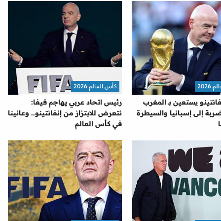
2026
كأس العالم 2026
نفانتينو يستعين بـ المغرب
رئيس اتحاد عربي يهاجم فيفا:
ربة إلى إسبانيا والسيطرة
نتعرض للابتزاز من إنفانتينو.. وعانينا
في كأس العالم