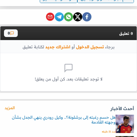
تعليق
0
0
برجاء
تسجيل الدخول
أو
اشتراك جديد
لكتابة تعليق
لا توجد تعليقات بعد. كن أول من يعلق!
المزيد
أحدث الأخبار
هل حسم رغبته إلى برشلونة؟.. وكيل رودري ينهي الجدل بشأن
وجهته القادمة
منذ 21 دقيقه