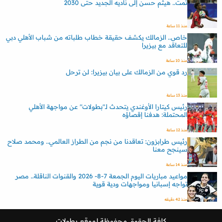
تمت.. هيثم حسن إلى ناديه الجديد حتى 2030
منذ 11 ساعة
خاص.. الزمالك يكشف حقيقة خطاب طلباته من شباب الأهلي دبي
للتعاقد مع بيزيرا
منذ 10 ساعة
رد قوي من الزمالك على بيان بيزيرا: لن ترحل
منذ 13 ساعة
رئيس كيتارا الأوغندي يتحدث لـ"بطولات" عن مواجهة الأهلي
المحتملة: هدفنا إقصاؤه
منذ 12 ساعة
رئيس طرابزون: تعاقدنا من نجم من الطراز العالمي.. ومحمد صلاح
سينجح معنا
منذ 14 ساعة
مواعيد مباريات اليوم الجمعة 7-8- 2026 والقنوات الناقلة.. مصر
تواجه إسبانيا ومواجهات ودية قوية
منذ 42 دقيقه
كافة الحقوق محفوظة لموقع
بطولات