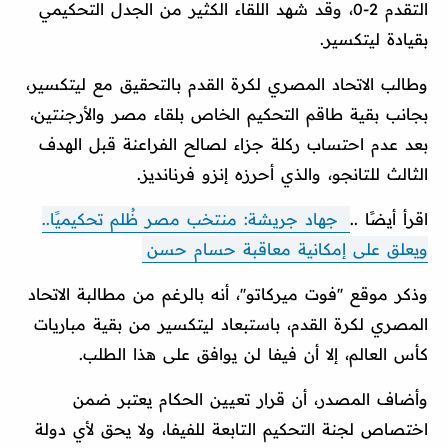
التقدم 2-0، وقد شهد اللقاء الكثير من الجدل التحكيمي
بقيادة ليتكسير.
وطالب الاتحاد المصري لكرة القدم بالتحقيق مع ليتكسير،
بجانب بقية طاقم التحكيم الخاص بلقاء مصر والأرجنتين،
بعد عدم احتساب ركلة جزاء لصالح الفراعنة قبل الهدف
الثالث للتانجو، والذي أحرزه إنزو فرنانديز.
اقرأ أيضًا ..
جهاد جريشة: منتخب مصر ظُلم تحكيميًا..
ويعلق على إمكانية معاقبة حسام حسن
وذكر موقع ''فوت ميركاتو''، أنه بالرغم من مطالبة الاتحاد
المصري لكرة القدم، باستبعاد ليتكسير من بقية مباريات
كأس العالم، إلا أن فيفا لن يوافق على هذا الطلب.
وأضاف المصدر، أن قرار تعيين الحكام يعتبر ضمن
اختصاص لجنة التحكيم التابعة للفيفا، ولا يحق لأي دولة