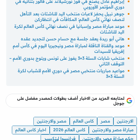
إبراهيم عادل يصنع في فوز نورشيلاند على فالور بثنائية في
دوري المؤتمر الأوروبي
جوهر نبيل يحفز لاعبات منتخب اليد للناشئات بعد التأهل
لنصف نهائي كأس العالم: المكافآت في انتظاركن
موعد مباراة مصر وإسبانيا في نصف نهائي كأس العالم لكرة
اليد للناشئات
هاني أبو ريدة يعقد جلسة مع حسام حسن لتجديد عقده
موعد والقناة الناقلة لمباراة مصر ونيجيريا اليوم في كأس أمم
إفريقيا للسيدات
منتخب شابات السلة 3×3 يفوز على تونس ويتوج بدوري الأمم –
التوقف الثاني
مواعيد مباريات منتخبي مصر في دوري الأمم للشباب لكرة
السلة 3×3
لمتابعه المزيد من الاخبار أضف بطولات كمصدر مفضل على
جوجل
الارجنتين
مصر
كاس العالم
مصر والارجنتين
مباراة مصر والارجنتين
كاس العالم 2026
اخبار كاس العالم
حكم مباراة مصر والارجنتين
فرانسوا ليتكسير