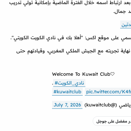
عد ارتباط اسمه خلال الفترة الماضية بإمكانية تولي تدريب
د جمال.
دتين
سمي على موقع اكس: "أهلا بك في نادي الكويت الكويتي".
اية تجربته مع الجيش الملكي المغربي، وقيادتهم حتى
Welcome To Kuwait Club🤍
#نادي_الكويت
.
#kuwaitclub
pic.twitter.com/K4
@kuwaitclub)
July 7, 2026
صدر مفضل على جوجل