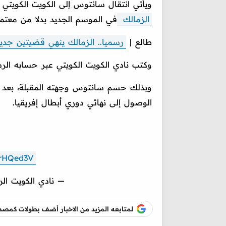
ويأتي انتقال سانتوس إلى الكويت الكويتي ب
الزمالك
في الموسم الجديد بدلا من معتم
طالع |
رسميا.. الزمالك ينهي قضيتين جدي
وكتب نادي الكويت الكويتي عبر حسابه الر
وبذلك حسم سانتوس وجهته المقبلة، بعد نه
الوصول إلى نهائي دوري أبطال إفريقيا.
frHQed3V
— نادي الكويت الرياضي (
لمتابعه المزيد من الاخبار أضف بطولات كم