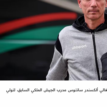
برتغالي ألكسندر سانتوس مدرب الجيش الملكي السابق، لتولي