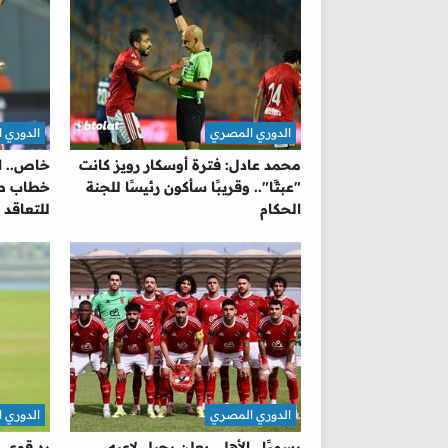
الدوري المصري
الدوري 
محمد عادل: فترة أوسكار رويز كانت
خاص.. ا
"عبثًا".. وقريبًا سأكون رئيسًا للجنة
خطاب طل
الحكام
للتعاقد م
الدوري المصري
الدوري 
رسميًا.. الأهلي يعلن رحيل لاعبه
رد قوي م