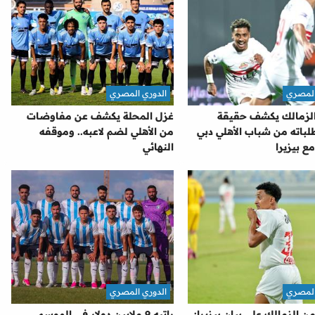
المصري
الدوري المصري
لزمالك يكشف حقيقة
غزل المحلة يكشف عن مفاوضات
باته من شباب الأهلي دبي
من الأهلي لضم لاعبه.. وموقفه
ع بيزيرا
النهائي
المصري
الدوري المصري
ن الزمالك على بيان بيزيرا:
راتبه 9 ملايين دولار في الموسم..