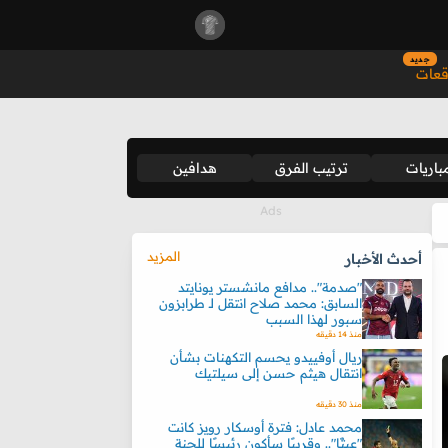
جديد
قعات
باريات
ترتيب الفرق
هدافين
المزيد
أحدث الأخبار
"صدمة".. مدافع مانشستر يونايتد
السابق: محمد صلاح انتقل لـ طرابزون
سبور لهذا السبب
منذ 14 دقيقه
ريال أوفييدو يحسم التكهنات بشأن
انتقال هيثم حسن إلى سيلتيك
منذ 30 دقيقه
محمد عادل: فترة أوسكار رويز كانت
"عبثًا".. وقريبًا سأكون رئيسًا للجنة