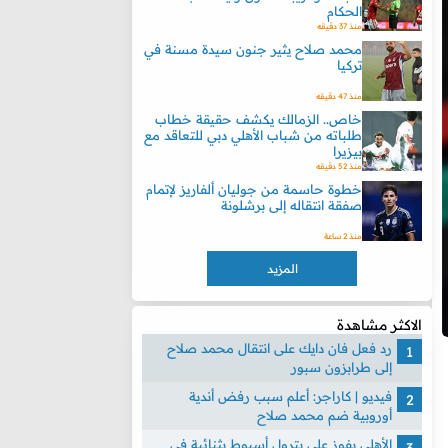
الحكام
منذ 37 دقيقه
محمد صلاح يثير جنون سيدة مسنة في
تركيا
منذ 47 دقيقه
خاص.. الزمالك يكشف حقيقة خطاب
طلباته من شباب الأهلي دبي للتعاقد مع
بيزيرا
منذ 52 دقيقه
خطوة حاسمة من جوليان ألفاريز لإتمام
صفقة انتقاله إلى برشلونة
منذ 2 ساعة
المزيد
الاكثر مشاهدة
رد فعل فان دايك على انتقال محمد صلاح
إلى طرابزون سبور
فيديو | كاراجر: أعلم سبب رفض أندية
أوروبية ضم محمد صلاح
الأهلي يفوز على بترول أسيوط بثنائية في