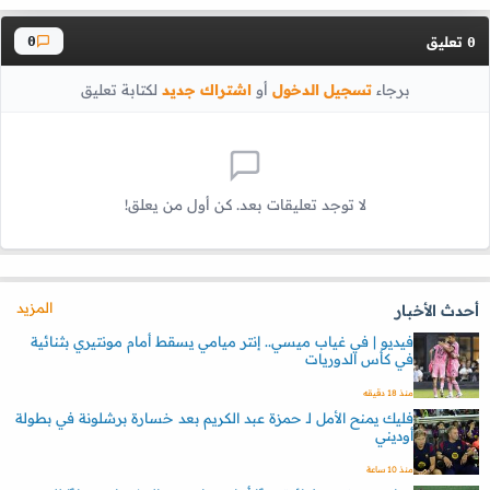
تعليق
0
0
برجاء
تسجيل الدخول
أو
اشتراك جديد
لكتابة تعليق
لا توجد تعليقات بعد. كن أول من يعلق!
المزيد
أحدث الأخبار
فيديو | في غياب ميسي.. إنتر ميامي يسقط أمام مونتيري بثنائية
في كأس الدوريات
منذ 18 دقيقه
فليك يمنح الأمل لـ حمزة عبد الكريم بعد خسارة برشلونة في بطولة
أوديني
منذ 10 ساعة