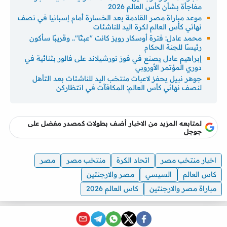
مفاجأة بشأن كأس العالم 2026
موعد مباراة مصر القادمة بعد الخسارة أمام إسبانيا في نصف
نهائي كأس العالم لكرة اليد للناشئات
محمد عادل: فترة أوسكار رويز كانت "عبثًا".. وقريبًا سأكون
رئيسًا للجنة الحكام
إبراهيم عادل يصنع في فوز نورشيلاند على فالور بثنائية في
دوري المؤتمر الأوروبي
جوهر نبيل يحفز لاعبات منتخب اليد للناشئات بعد التأهل
لنصف نهائي كأس العالم: المكافآت في انتظاركن
لمتابعه المزيد من الاخبار أضف بطولات كمصدر مفضل على
جوجل
اخبار منتخب مصر
اتحاد الكرة
منتخب مصر
مصر
كاس العالم
السيسي
مصر والارجنتين
مباراة مصر والارجنتين
كاس العالم 2026