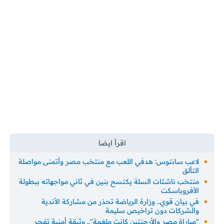
لاعب سانتوس: هدفي اللعب مع منتخب مصر وأتمنى مواصلة
التألق
منتخب ناشئات السلة يكتسح بنين في ثاني مواجهاته ببطولة
الأفروباسكت
في بيان قوي.. وزارة الرياضة تحذر من مشاركة الأندية
والشركات دون تراخيص سليمة
"مباراة مصر والأرجنتين كانت ملغمة".. وثيقة أمنية تفجر