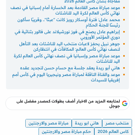
مفاجأة بشأن كأس العالم 2026
موعد مباراة مصر القادمة بعد الخسارة أمام إسبانيا في نصف
نهائي كأس العالم لكرة اليد للناشئات
محمد عادل: فترة أوسكار رويز كانت "عبثًا".. وقريبًا سأكون
رئيسًا للجنة الحكام
إبراهيم عادل يصنع في فوز نورشيلاند على فالور بثنائية في
دوري المؤتمر الأوروبي
جوهر نبيل يحفز لاعبات منتخب اليد للناشئات بعد التأهل
لنصف نهائي كأس العالم: المكافآت في انتظاركن
موعد مباراة مصر وإسبانيا في نصف نهائي كأس العالم لكرة
اليد للناشئات
هاني أبو ريدة يعقد جلسة مع حسام حسن لتجديد عقده
موعد والقناة الناقلة لمباراة مصر ونيجيريا اليوم في كأس أمم
إفريقيا للسيدات
لمتابعه المزيد من الاخبار أضف بطولات كمصدر مفضل على
جوجل
منتخب مصر
هاني ابو ريدة
مباراة مصر والارجنتين
كاس العالم 2026
حكم مباراة مصر والارجنتين