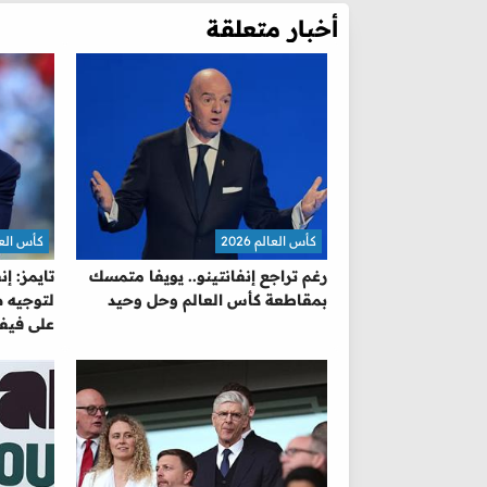
أخبار متعلقة
كأس العالم 2026
كأس العالم 
رغم تراجع إنفانتينو.. يويفا متمسك
تايمز: إ
بمقاطعة كأس العالم وحل وحيد
لتوجيه ض
على فيفا