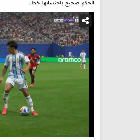
الحكم صحيح باحتسابها خطأ.