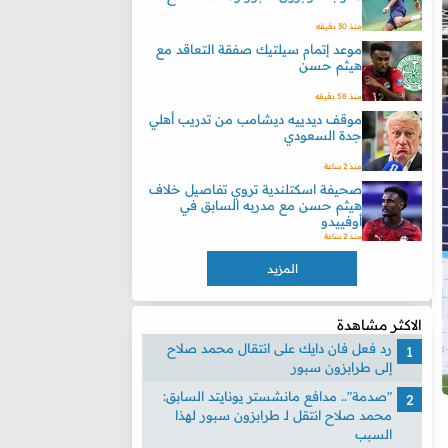
منذ 30 دقيقه
موعد إتمام سيلتيك صفقة التعاقد مع
هيثم حسن
منذ 58 دقيقه
موقف ديدييه ديشامب من تدريب أهلي
جدة السعودي
منذ 2 ساعة
صحيفة اسكتلندية تروي تفاصيل خلاف
هيثم حسن مع مدربه السابق في
أوفييدو
منذ 2 ساعة
المزيد
الاكثر مشاهدة
رد فعل فان دايك على انتقال محمد صلاح
إلى طرابزون سبور
"صدمة".. مدافع مانشستر يونايتد السابق:
محمد صلاح انتقل لـ طرابزون سبور لهذا
السبب