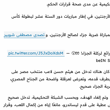
يمية عن مدى صحة قرارات الحكم.
أرجنتين، في إطار مباريات دور الستة عشر لبطولة كأس
اراة ضربة جزاء لصالح الأرجنتين، و
تصدى مصطفى شوبير
ع لركلة الجزاء! 🧤😮
—
pic.twitter.com/J5JxDoXdsM
beIN 
Archivio " التحكيمية، كان هناك تدخل من هيثم حسن لاعب منتخب مصر على
رة بطرف قدمه، وتعرض لعرقلة واضحة من الجناح المصري،
بة الجزاء صحيح.
وتم إلغاء الهدف، وبحسب الشبكة التحكيمية، تدخل صحيح
عطية على قدم ليساندرو، مانعًا إياه من إكمال اللعب، وقرار