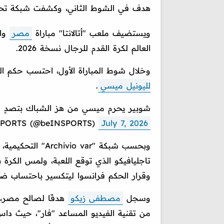
هدف في الشوط الثاني، وكشفت شبكة تحك
ويستضيف ملعب "أتالانتا" مباراة
مصر
وال
العالم لكرة القدم للرجال نسخة 2026.
وخلال شوط المباراة الأول، احتسب حكم المب
لليونيل ميسي
.
شوبير يحرم ميسي من هز الشباك بتصدٍ رائ
SPORTS (@beINSPORTS)
July 7, 2026
وبحسب شبكة "var
تاجليافيكو الذي توقع اللعبة، ولمس الك
وقرار الحكم فرانسوا ليتكسير باحتساب ضر
وسجل
مصطفى زيكو
هدفًا لصالح مصر، 
من تقنية الفيديو المساعد "فار"، حيث داس 