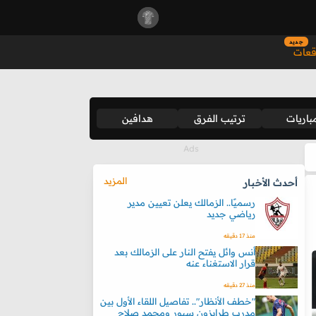
جديد
قعات
باريات
ترتيب الفرق
هدافين
المزيد
أحدث الأخبار
رسميًا.. الزمالك يعلن تعيين مدير
رياضي جديد
منذ 17 دقيقه
أنس وائل يفتح النار على الزمالك بعد
قرار الاستغناء عنه
منذ 27 دقيقه
"خطف الأنظار".. تفاصيل اللقاء الأول بين
مدرب طرابزون سبور ومحمد صلاح