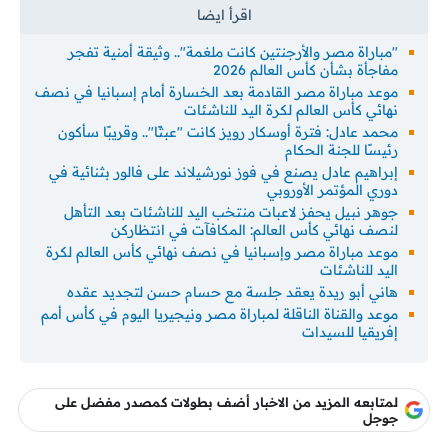
"مباراة مصر والأرجنتين كانت ملغمة".. وثيقة أمنية تفجر
مفاجأة بشأن كأس العالم 2026
موعد مباراة مصر القادمة بعد الخسارة أمام إسبانيا في نصف
نهائي كأس العالم لكرة اليد للناشئات
محمد عادل: فترة أوسكار رويز كانت "عبثًا".. وقريبًا سأكون
رئيسًا للجنة الحكام
إبراهيم عادل يصنع في فوز نورشيلاند على فالور بثنائية في
دوري المؤتمر الأوروبي
جوهر نبيل يحفز لاعبات منتخب اليد للناشئات بعد التأهل
لنصف نهائي كأس العالم: المكافآت في انتظاركن
موعد مباراة مصر وإسبانيا في نصف نهائي كأس العالم لكرة
اليد للناشئات
هاني أبو ريدة يعقد جلسة مع حسام حسن لتجديد عقده
موعد والقناة الناقلة لمباراة مصر ونيجيريا اليوم في كأس أمم
إفريقيا للسيدات
لمتابعه المزيد من الاخبار أضف بطولات كمصدر مفضل على
جوجل