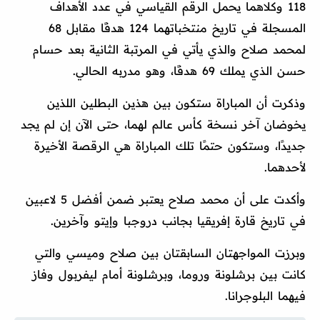
118 وكلاهما يحمل الرقم القياسي في عدد الأهداف
المسجلة في تاريخ منتخباتهما 124 هدفًا مقابل 68
لمحمد صلاح والذي يأتي في المرتبة الثانية بعد حسام
حسن الذي يملك 69 هدفًا، وهو مدربه الحالي.
وذكرت أن المباراة ستكون بين هذين البطلين اللذين
يخوضان آخر نسخة كأس عالم لهما، حتى الآن إن لم يجد
جديدًا، وستكون حتمًا تلك المباراة هي الرقصة الأخيرة
لأحدهما.
وأكدت على أن محمد صلاح يعتبر ضمن أفضل 5 لاعبين
في تاريخ قارة إفريقيا بجانب دروجبا وإيتو وآخرين.
وبرزت المواجهتان السابقتان بين صلاح وميسي والتي
كانت بين برشلونة وروما، وبرشلونة أمام ليفربول وفاز
فيهما البلوجرانا.