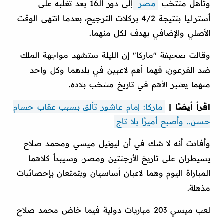
وتأهل منتخب
مصر
إلى دور الـ16 بعد تغلبه على
أستراليا بنتيجة 4/2 بركلات الترجيح، بعدما انتهى الوقت
الأصلي والإضافي بهدف لكل منهما.
وقالت صحيفة "ماركا" إن الليلة ستشهد مواجهة الملك
ضد الفرعون، فهما أهم لاعبين في بلدهما وكل واحد
منهما يعتبر الأهم في تاريخ منتخب بلاده.
اقرأ أيضًا |
ماركا: إمام عاشور تألق بسبب عقاب حسام
حسن.. وأصبح أميرًا بلا تاج
وأفادت أنه لا شك في أن ليونيل ميسي ومحمد صلاح
يسيطران على تاريخ الأرجنتين ومصر، وسيبدأ كلاهما
المباراة اليوم وهما لاعبان أساسيان ويتمتعان بإحصائيات
مذهلة.
لعب ميسي 203 مباريات دولية فيما خاض محمد صلاح