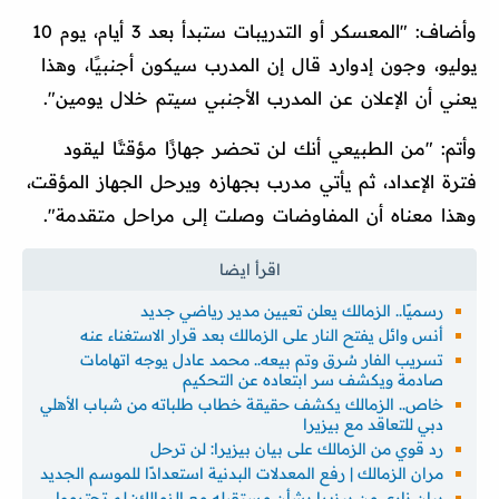
وأضاف: "المعسكر أو التدريبات ستبدأ بعد 3 أيام، يوم 10
يوليو، وجون إدوارد قال إن المدرب سيكون أجنبيًا، وهذا
يعني أن الإعلان عن المدرب الأجنبي سيتم خلال يومين".
وأتم: "من الطبيعي أنك لن تحضر جهازًا مؤقتًا ليقود
فترة الإعداد، ثم يأتي مدرب بجهازه ويرحل الجهاز المؤقت،
وهذا معناه أن المفاوضات وصلت إلى مراحل متقدمة".
رسميًا.. الزمالك يعلن تعيين مدير رياضي جديد
أنس وائل يفتح النار على الزمالك بعد قرار الاستغناء عنه
تسريب الفار سُرق وتم بيعه.. محمد عادل يوجه اتهامات
صادمة ويكشف سر ابتعاده عن التحكيم
خاص.. الزمالك يكشف حقيقة خطاب طلباته من شباب الأهلي
دبي للتعاقد مع بيزيرا
رد قوي من الزمالك على بيان بيزيرا: لن ترحل
مران الزمالك | رفع المعدلات البدنية استعدادًا للموسم الجديد
بيان ناري من بيزيرا بشأن مستقبله مع الزمالك: لم تحترموا