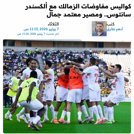
كواليس مفاوضات الزمالك مع ألكسندر
سانتوس.. ومصير معتمد جمال
كتب
الثلاثاء
أدهم طارق
7 يوليو 2026 ,11:13 ص
اخر تحديث
7 يوليو 2026 ,11:26 ص