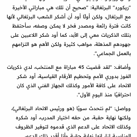
"ريكورد" البرتغالية: "صحيح أن تلك هي مباراتي الأخيرة
مع البرتغال، ولكن أولًا أود أن أشكر الشعب البرتغالي لأنها
كانت فترة رائعة ومصدر فخر لا يمكن وصفه، سأحتفظ
بتلك الذكريات معي إلى الأبد، كما أود شكر اللاعبين على
جهودهم المذهلة، مواهب كثيرة ولكن الأهم هو التزامهم
بالعمل الجماعي".
وأضاف: "لقد قضيت 45 مباراة مع المنتخب، لدي ذكريات
الفوز بدوري الأمم وتحطيم الأرقام القياسية، أود شكر
الاتحاد على كافة الأمور وكذلك الجهاز الفني الذي كان
احترافيًا منذ اليوم الأول".
وواصل: "لم نتحدث سويًا (هو ورئيس الاتحاد البرتغالي)،
ولكنها نهاية حقبة، من حقه اختيار المدرب، أود شكره
وكذلك الاتحاد على الدعم الذي قدموه لتوفير الظروف
المناسبة لنا، إنها نهاية حقبة وأنا أقدر ذلك الدعم،