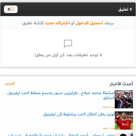
تعليق
0
0
برجاء
تسجيل الدخول
أو
اشتراك جديد
لكتابة تعليق
لا توجد تعليقات بعد. كن أول من يعلق!
المزيد
أحدث الأخبار
لمزاملة محمد صلاح.. طرابزون سبور يحسم صفقة لاعب ليفربول
السابق
منذ 8 ساعة
نونيز يعلن انتقال لاعب برشلونة إلى ليفربول
منذ 7 ساعة
خاص | محامي أحمد الجفالي يكشف موعد انتظامه في تدريبات