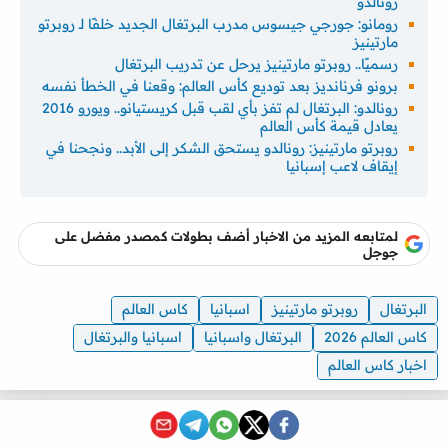
رونالدو
رومانو: جورجي جيسوس مدرب البرتغال الجديد خلفًا لـ روبرتو
مارتينيز
رسميًا.. روبرتو مارتينيز يرحل عن تدريب البرتغال
برونو فرنانديز بعد توديع كأس العالم: وقعنا في الخطأ نفسه
رونالدو: البرتغال لم تفز بأي لقب قبل كريستيانو.. ويورو 2016
يعادل قيمة كأس العالم
روبرتو مارتينيز: رونالدو يستحق الشكر إلى الأبد.. ونجحنا في
إيقاف لاعب إسبانيا
لمتابعه المزيد من الاخبار أضف بطولات كمصدر مفضل على
جوجل
البرتغال
روبرتو مارتينيز
اسبانيا
كاس العالم
كاس العالم 2026
البرتغال واسبانيا
اسبانيا والبرتغال
اخبار كاس العالم