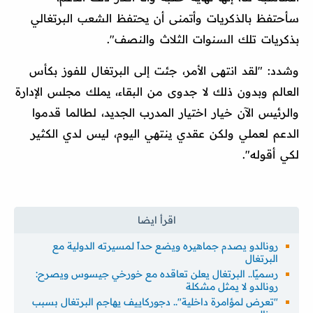
سأحتفظ بالذكريات وأتمنى أن يحتفظ الشعب البرتغالي
بذكريات تلك السنوات الثلاث والنصف".
وشدد: "لقد انتهى الأمر، جئت إلى البرتغال للفوز بكأس
العالم وبدون ذلك لا جدوى من البقاء، يملك مجلس الإدارة
والرئيس الآن خيار اختيار المدرب الجديد، لطالما قدموا
الدعم لعملي ولكن عقدي ينتهي اليوم، ليس لدي الكثير
لكي أقوله".
رونالدو يصدم جماهيره ويضع حداً لمسيرته الدولية مع
البرتغال
رسميًا.. البرتغال يعلن تعاقده مع خورخي جيسوس ويصرح:
رونالدو لا يمثل مشكلة
"تعرض لمؤامرة داخلية".. دجوركاييف يهاجم البرتغال بسبب