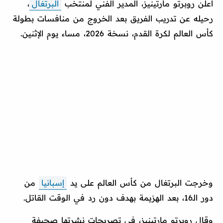
أعلن روبرتو مارتينيز، المدير الفني لمنتخب
البرتغال
،
رحيله عن تدريب الفريق بعد الخروج من منافسات بطولة
كأس العالم لكرة القدم، نسخة 2026، مساء يوم الإثنين.
وخرجت البرتغال من كأس العالم على يد
إسبانيا
من
دور الـ16، بعد الهزيمة بهدف دون رد في الوقت القاتل.
وقال روبرتو مارتينيز، في تصريحات نشرتها صحيفة