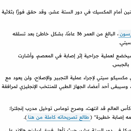
ثنين أمام المكسيك في دور الستة عشر، وقد حقق فوزًا بثلاثية
رسون
، البالغ من العمر 36 عامًا، بشكل خاطئ بعد تسلقه
سيتي.
يخضع لعملية جراحية إثر إصابة في المعصم، وأشارت
 بالجبس.
سيكو سيتي لإجراء عملية التجبير والإصلاح، ولن يعود مع
وسيبقى أحد أعضاء الجهاز الطبي للمنتخب الإنجليزي لمرافقة
س العالم قد انتهت، وصرح توماس توخيل مدرب إنجلترا:
ه إصابة خطيرة" (
طالع تصريحاته كاملة من هنا
).
يكا في دور الستة عشر، حيث تأهل فريق إيرلينج هالاند على