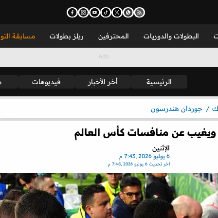
ت
البطولات والدوريات
المحترفين
ريلز بطولات
مسابقة التو
الرئيسية
أخر الأخبار
فيديوهات
م
ك
جوردان هندرسون
 ويغيب عن منافسات كأس العالم
الإثنين
6 يوليو 2026 ,7:43 م
اخر تحديث
6 يوليو 2026 ,7:48 م