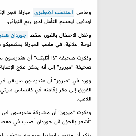
وخاض
المنتخب الإنجليزي
مباراة فجر الإ
لهدفين ليحسم التأهل لدور ربع النهائي.
وخلال الاحتفال بالفوز، سقط
جوردان هند
لوحة إعلانية، في ملعب المباراة بمكسيكو 
وذكرت صحيفة "ذا أثليتك" أن هندرسون س
صحيفة "ميرور" إلى أنه يمكن علاج الإصابة
وورد في "ميرور" أن هندرسون سيبقى في مك
الفريق إلى مقر إقامته في كانساس سيتي، 
اللاعب.
وذكرت "ميرور" أن مشاركة هندرسون في كأ
"أشعر بالحزن لأن جوردان أصيب في معصم
يذكر أن منتخب إنجلترا سيواجه منتخب بلج