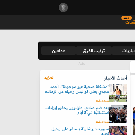
جديد
قعات
باريات
ترتيب الفرق
هدافين
المزيد
أحدث الأخبار
"مشكلة صحية غير موجودة".. أحمد
مجدي يعلن كواليس رحيله عن الزمالك
منذ 32 دقيقه
بعد ضم صلاح.. طرابزون يحقق إيرادات
استثنائية في 3 أيام
منذ 36 دقيقه
سبورت: برشلونة يستقر على رحيل
لاعبه