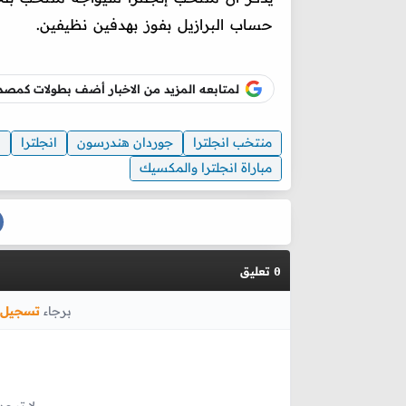
حساب البرازيل بفوز بهدفين نظيفين.
لمتابعه المزيد من الاخبار أضف بطولات كم
منتخب انجلترا
جوردان هندرسون
انجلترا
ه
مباراة انجلترا والمكسيك
تعليق
0
برجاء
تسجيل 
لا توجد