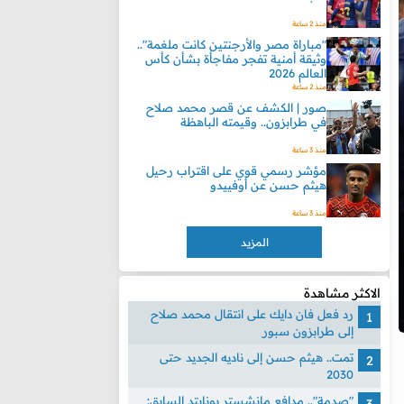
منذ 2 ساعة
"مباراة مصر والأرجنتين كانت ملغمة"..
وثيقة أمنية تفجر مفاجأة بشأن كأس
العالم 2026
منذ 2 ساعة
صور | الكشف عن قصر محمد صلاح
في طرابزون.. وقيمته الباهظة
منذ 3 ساعة
مؤشر رسمي قوي على اقتراب رحيل
هيثم حسن عن أوفييدو
منذ 3 ساعة
المزيد
الاكثر مشاهدة
رد فعل فان دايك على انتقال محمد صلاح
إلى طرابزون سبور
تمت.. هيثم حسن إلى ناديه الجديد حتى
2030
"صدمة".. مدافع مانشستر يونايتد السابق: