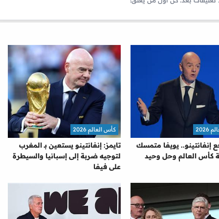
2026
كأس العالم 2026
ع إنفانتينو.. يويفا متمسك
تايمز: إنفانتينو يستعين بـ المغرب
 كأس العالم وحل وحيد
لتوجيه ضربة إلى إسبانيا والسيطرة
على فيفا