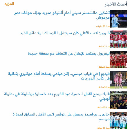
المزيد
أحدث الأخبار
تشكيل مانشستر سيتي أمام أتلتيكو مدريد وديًا.. موقف عمر
مرموش
منذ 28 دقيقه
شوبير: لاعب الأهلي كان سينتقل لـ الزمالك لولا عائق القيد
منذ 2 ساعة
ليفربول يستعد للإعلان عن التعاقد مع صفقة جديدة
منذ 3 ساعة
فيديو | في غياب ميسي.. إنتر ميامي يسقط أمام مونتيري بثنائية
في كأس الدوريات
منذ 3 ساعة
فليك يمنح الأمل لـ حمزة عبد الكريم بعد خسارة برشلونة في بطولة
أوديني
منذ 13 ساعة
خاص.. بيراميدز يحصل على توقيع لاعب الأهلي السابق لمدة 3
مواسم
منذ 18 ساعة