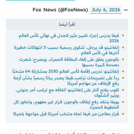
July 6, 2026
— Fox News (@FoxNews)
فيفا يدرس إجراء تغيير مثير للجدل في نهائي كأس العالم
2026
إنفانتينو قد يرحل.. شكوى رسمية بسبب 5 انتهاكات خطيرة
آخرها في كأس العالم
بالوجون يعلق على إلغاء البطاقة الحمراء.. ويصرح: شعرت
بصدمة كبيرة بسببها
إنفانتينو: ندرس إقامة كأس العالم 2030 بمشاركة 64 منتخبًا
رداً على تصريحات ترامب..فيفا يصدر بياناً رسمياً بشأن أزمة
رفع الإيقاف عن مهاجم أمريكا
كلوب يفتح النار على إنفانتينو: اتفاقه مع ترامب أمر جنوني..
ويثير الشكوك
يويفا ينتقد رفع إيقاف بالوجون: قرار غير مفهوم.. وتجاوز كل
الخطوط الحمراء
قرار مفاجئ من فيفا تجاه منتخب أمريكا قبل مواجهة بلجيكا