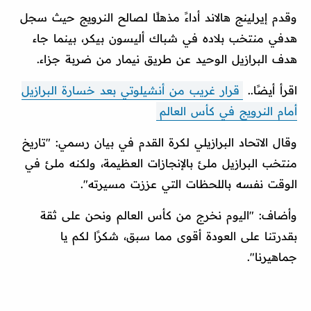
وقدم إيرلينج هالاند أداءً مذهلًا لصالح النرويج حيث سجل
هدفي منتخب بلاده في شباك أليسون بيكر، بينما جاء
هدف البرازيل الوحيد عن طريق نيمار من ضربة جزاء.
اقرأ أيضًا..
قرار غريب من أنشيلوتي بعد خسارة البرازيل
أمام النرويج في كأس العالم
وقال الاتحاد البرازيلي لكرة القدم في بيان رسمي: "تاريخ
منتخب البرازيل ملئ بالإنجازات العظيمة، ولكنه ملئ في
الوقت نفسه باللحظات التي عززت مسيرته".
وأضاف: "اليوم نخرج من كأس العالم ونحن على ثقة
بقدرتنا على العودة أقوى مما سبق، شكرًا لكم يا
جماهيرنا".