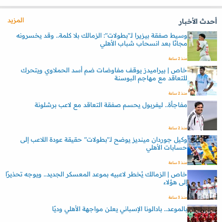
المزيد
أحدث الأخبار
وسيط صفقة بيزيرا لـ"بطولات": الزمالك بلا كلمة.. وقد يخسرونه
مجانًا بعد انسحاب شباب الأهلي
منذ 2 ساعة
خاص | بيراميدز يوقف مفاوضات ضم أسد الحملاوي ويتحرك
للتعاقد مع مهاجم البوسنة
منذ 2 ساعة
مفاجأة.. ليفربول يحسم صفقة التعاقد مع لاعب برشلونة
منذ 2 ساعة
وكيل جوردان مينديز يوضح لـ"بطولات" حقيقة عودة اللاعب إلى
حسابات الأهلي
منذ 3 ساعة
خاص | الزمالك يُخطر لاعبيه بموعد المعسكر الجديد.. ويوجه تحذيرًا
إلى هؤلاء
منذ 3 ساعة
بالموعد.. بادالونا الإسباني يعلن مواجهة الأهلي وديًا