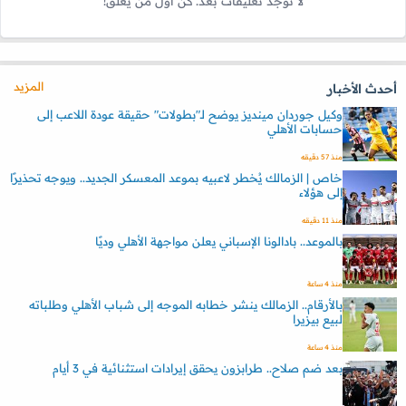
لا توجد تعليقات بعد. كن أول من يعلق!
المزيد
أحدث الأخبار
وكيل جوردان مينديز يوضح لـ"بطولات" حقيقة عودة اللاعب إلى
حسابات الأهلي
منذ 57 دقيقه
خاص | الزمالك يُخطر لاعبيه بموعد المعسكر الجديد.. ويوجه تحذيرًا
إلى هؤلاء
منذ 11 دقيقه
بالموعد.. بادالونا الإسباني يعلن مواجهة الأهلي وديًا
منذ 4 ساعة
بالأرقام.. الزمالك ينشر خطابه الموجه إلى شباب الأهلي وطلباته
لبيع بيزيرا
منذ 4 ساعة
بعد ضم صلاح.. طرابزون يحقق إيرادات استثنائية في 3 أيام