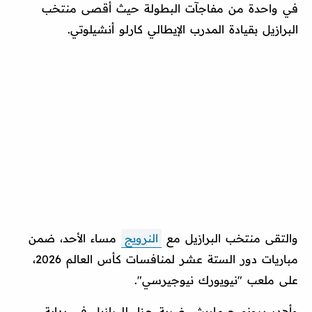
في واحدة من مفاجآت البطولة حيث أقصى منتخب
البرازيل بقيادة المدرب الإيطالي كارلو أنشيلوتي.
والتقى منتخب البرازيل مع
النرويج
مساء الأحد، ضمن
مباريات دور الستة عشر لمنافسات كأس العالم 2026،
على ملعب "نيويورك نيوجيرسي".
وأهدر برونو جيماريش ضربة جزاء للبرازيل في بداية