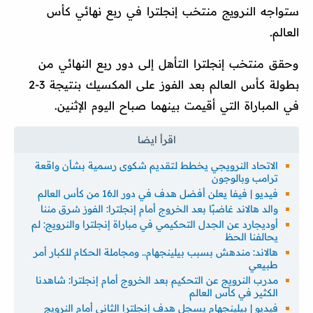
ستواجه النرويج منتخب إنجلترا في ربع نهائي كأس
العالم.
وحقق منتخب إنجلترا التأهل إلى دور ربع النهائي من
بطولة كأس العالم بعد الفوز على المكسيك بنتيجة 3-2
في المباراة التي أقيمت بينهما صباح اليوم الإثنين.
الاتحاد النرويجي يخطط لتقديم شكوى رسمية بشأن واقعة
ترامب وبالوجون
فيديو | فيفا يعلن أفضل هدف في دور الـ16 من كأس العالم
والد هالاند غاضبًا بعد الخروج أمام إنجلترا: الفوز سُرق مننا
أوديجارد عن الجدل التحكيمي في مباراة إنجلترا والنرويج: لم
يحالفنا الحظ
هالاند: مندهش بسبب بيلينجهام.. ومجاملة الحكام للكبار أمر
طبيعي
مدرب النرويج عن التحكيم بعد الخروج أمام إنجلترا: شاهدنا
الكثير في كأس العالم
فيديو | بيلينجهام يسجل هدف إنجلترا الثاني أمام النرويج