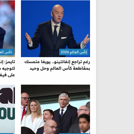
كأس العالم 2026
كأس العالم 
رغم تراجع إنفانتينو.. يويفا متمسك
تايمز: إ
بمقاطعة كأس العالم وحل وحيد
لتوجيه ض
على فيفا