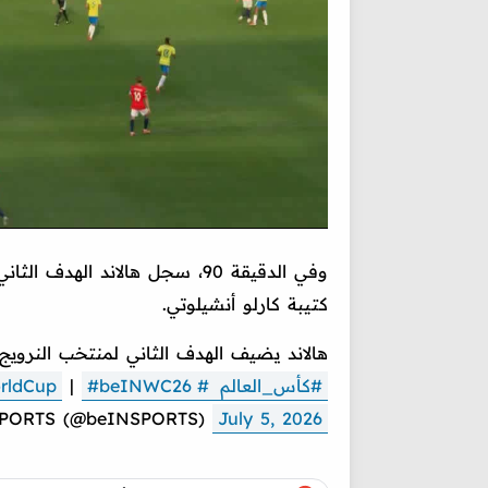
وفي الدقيقة 90، سجل هالاند ا
كتيبة كارلو أنشيلوتي.
هالاند يضيف الهدف الثاني لمنتخب النرويج
#كأس_العالم
#FIFAWorldCup2026
#beINWC26
|
rldCup
PORTS (@beINSPORTS)
July 5, 2026