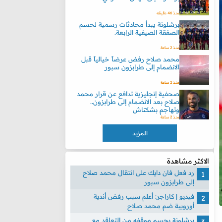
منذ 46 دقيقه
برشلونة يبدأ محادثات رسمية لحسم
الصفقة الصيفية الرابعة.
منذ 2 ساعة
محمد صلاح رفض عرضاً خيالياً قبل
الانضمام إلى طرابزون سبور
منذ 2 ساعة
صحفية إنجليزية تدافع عن قرار محمد
صلاح بعد الانضمام إلى طرابزون..
وتهاجم بشكتاش
منذ 2 ساعة
المزيد
الاكثر مشاهدة
رد فعل فان دايك على انتقال محمد صلاح
إلى طرابزون سبور
فيديو | كاراجر: أعلم سبب رفض أندية
أوروبية ضم محمد صلاح
برشلونة يحسم موقفه من التعاقد مع