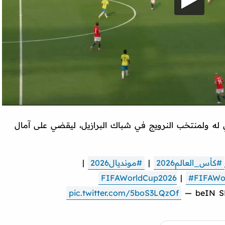
لهدف الثاني له ولمنتخب النرويج في شباك البرازيل، ليقضي على آمال
#كأس_العالم2026
|
#مونديال2026
|
|
#FIFAWo
pic.twitter.com/5boS3LQzOf
— beIN S