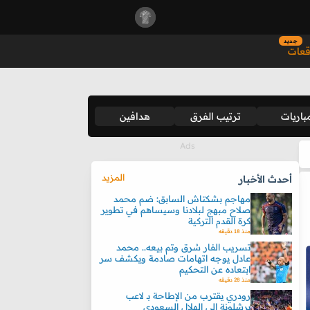
جديد
قعات
باريات
ترتيب الفرق
هدافين
المزيد
أحدث الأخبار
مهاجم بشكتاش السابق: ضم محمد
صلاح مبهج لبلادنا وسيساهم في تطوير
كرة القدم التركية
منذ 18 دقيقه
تسريب الفار سُرق وتم بيعه.. محمد
عادل يوجه اتهامات صادمة ويكشف سر
ابتعاده عن التحكيم
منذ 28 دقيقه
رودري يقترب من الإطاحة بـ لاعب
برشلونة إلى الهلال السعودي