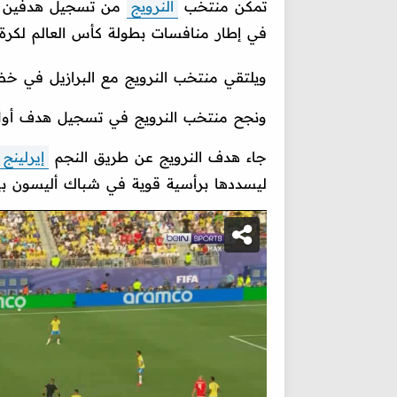
تمكن منتخب
النرويج
من تسجيل هدفين في 
في إطار منافسات بطولة كأس العالم لكرة 
ويلتقي منتخب النرويج مع البرازيل في خضم لقاءات دور الـ16 من 
ونجح منتخب النرويج في تسجيل هدف أول في
جاء هدف النرويج عن طريق النجم
إيرلينج 
ليسددها برأسية قوية في شباك أليسون بيكر