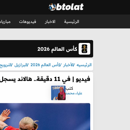
الرئيسية
الاخبار
فيديوهات
مباريا
كأس العالم 2026
الرئيسيه
الأخبار
كأس العالم 2026
البرازيل
النرويج
فيديو | في 11 دقيقة.. هالاند يسجل هدفين لـ النرويج أمام البرازيل
كتب
علياء محمد