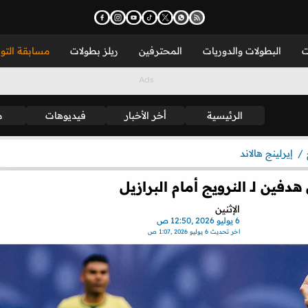
ت
البطولات والدوريات
المحترفين
ريلز بطولات
مسابقة التو
الرئيسية
أخر الأخبار
فيديوهات
م
إيرلينج هالاند
الإثنين
6 يوليو 2026 ,12:50 ص
اخر تحديث
6 يوليو 2026 ,1:07 ص