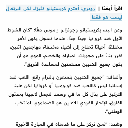
اقرأ أيضًا |
رودري: أحترم كريستيانو كثيرَا.. لكن البرتغال
ليست هو فقط
وعن البدء بكريستيانو وجونزالو راموس معًا: "كان الشوط
الأول ضد كرواتيا جيدًا جدًا، عندما نسجل يكون الأمر
مختلفًا، أحيانًا تحتاج إلى أشياء مختلفة، مهاجمين اثنين،
نقرر بناءً على مجريات المباراة والخصم، المهم هو أن
يكون جميع اللاعبين مستعدين لمساعدة الفريق".
وأضاف: "جميع اللاعبين يتمتعون بالتزام رائع، اللعب ضد
إسبانيا ليس كاللعب ضد كولومبيا أو كرواتيا لكن علينا
التركيز على بذل كل ما في وسعنا لنجعل لاعبينا يحدثون
الفارق، الإنجاز الفردي للاعبين هو انضمامهم للمنتخب
الوطني".
وشدد: "نحن نركز على ما قدمناه في المباراة الأخيرة