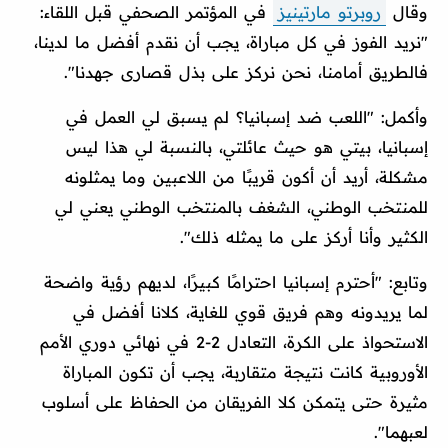
وقال
روبرتو مارتينيز
في المؤتمر الصحفي قبل اللقاء:
"نريد الفوز في كل مباراة، يجب أن نقدم أفضل ما لدينا،
فالطريق أمامنا، نحن نركز على بذل قصارى جهدنا".
وأكمل: "اللعب ضد إسبانيا؟ لم يسبق لي العمل في
إسبانيا، بيتي هو حيث عائلتي، بالنسبة لي هذا ليس
مشكلة، أريد أن أكون قريبًا من اللاعبين وما يمثلونه
للمنتخب الوطني، الشغف بالمنتخب الوطني يعني لي
الكثير وأنا أركز على ما يمثله ذلك".
وتابع: "أحترم إسبانيا احترامًا كبيرًا، لديهم رؤية واضحة
لما يريدونه وهم فريق قوي للغاية، كلانا أفضل في
الاستحواذ على الكرة، التعادل 2-2 في نهائي دوري الأمم
الأوروبية كانت نتيجة متقاربة، يجب أن تكون المباراة
مثيرة حتى يتمكن كلا الفريقان من الحفاظ على أسلوب
لعبهما".