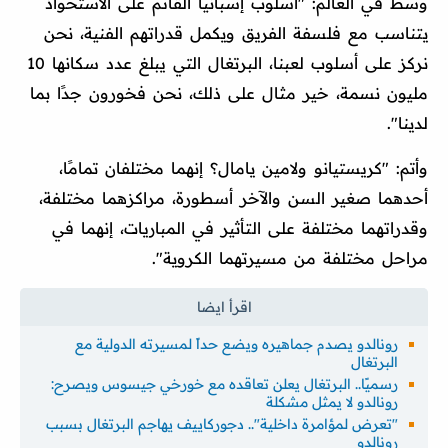
وسط في العالم: "أسلوب إسبانيا القائم على الاستحواذ
يتناسب مع فلسفة الفريق ويكمل قدراتهم الفنية، نحن
نركز على أسلوب لعبنا، البرتغال التي يبلغ عدد سكانها 10
مليون نسمة، خير مثال على ذلك، نحن فخورون جدًا بما
لدينا".
وأتم: "كريستيانو ولامين يامال؟ إنهما مختلفان تمامًا،
أحدهما صغير السن والآخر أسطورة، مراكزهما مختلفة،
وقدراتهما مختلفة على التأثير في المباريات، إنهما في
مراحل مختلفة من مسيرتهما الكروية".
رونالدو يصدم جماهيره ويضع حداً لمسيرته الدولية مع
البرتغال
رسميًا.. البرتغال يعلن تعاقده مع خورخي جيسوس ويصرح:
رونالدو لا يمثل مشكلة
"تعرض لمؤامرة داخلية".. دجوركاييف يهاجم البرتغال بسبب
رونالدو