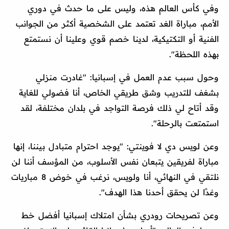
وفي كأس العالم هذه، وليس على ما حدث في دوري
الأمم، مباراة الغد تعتمد على الشخصية أكثر من الجوانب
الفنية أو التكتيكية، لدينا خصم قوي وعلينا أن نستمتع
بهذه اللحظة".
وحول سبب عدم العمل في إسبانيا: "غادرت منزلي
بشغف للتدريب وشق طريقي الخاص، أنا فضولي للغاية
وقد أتاح لي ذلك فرصة التواجد في بلدان مختلفة، لقد
استمتعت بالرحلة".
وعن لويس دي لا فوينتي: "يوجد احترام متبادل بيننا، إنها
مباراة لفريقين يتبعان نفس الأسلوب، من المؤسف أننا لن
نلتقي في النهائي، أنا ولويس، نرغب في خوض 8 مباريات
وغدًا لن يحقق أحدنا هذا الهدف".
وعن تصريحات رودري بشأن امتلاك إسبانيا أفضل خط