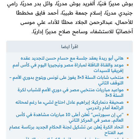
بوش مديرًا فنيًا، ألفريد بوش مدربًا، وائل بدر مدربًا، رامي
جنيدي مدربًا، إسلام جمعة طبيبًا، أحمد فايق مخططًا
للأحمال، عبدالرحمن الجلاد محللًا للأداء، علي موسى
أخصائيًا للاستشفاء، وسامح صلاح مديرًا إداريًا.
هاني أبو ريدة يعقد جلسة مع حسام حسن لتجديد عقده
موعد والقناة الناقلة لمباراة مصر ونيجيريا اليوم في كأس أمم
إفريقيا للسيدات
منتخب شابات السلة 3×3 يفوز على تونس ويتوج بدوري الأمم –
التوقف الثاني
مواعيد مباريات منتخبي مصر في دوري الأمم للشباب لكرة
السلة 3×3
صحيفة دنماركية: إبراهيم عادل احتاج لشيء ما رغم لمحاته
الرائعة أمام راندرس
"بي إن سبورتس" تُعلن أعلى 10 مباريات مشاهدة في كأس
العالم.. مصر في المركز الثاني
اتحاد الكرة يُعلن عن تشكيل لجنة الحكام الجديد برئاسة عصام
عبد الفتاح