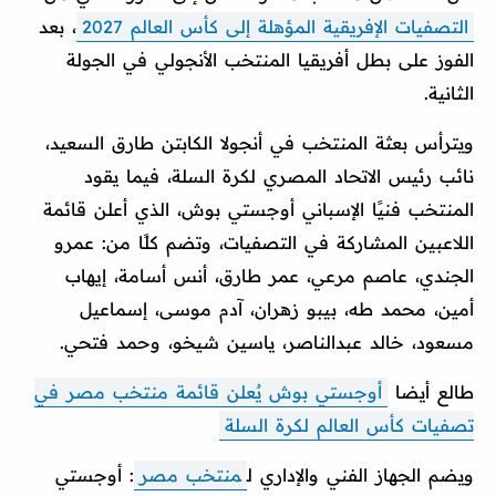
التصفيات الإفريقية المؤهلة إلى كأس العالم 2027
، بعد
الفوز على بطل أفريقيا المنتخب الأنجولي في الجولة
الثانية.
ويترأس بعثة المنتخب في أنجولا الكابتن طارق السعيد،
نائب رئيس الاتحاد المصري لكرة السلة، فيما يقود
المنتخب فنيًا الإسباني أوجستي بوش، الذي أعلن قائمة
اللاعبين المشاركة في التصفيات، وتضم كلًا من: عمرو
الجندي، عاصم مرعي، عمر طارق، أنس أسامة، إيهاب
أمين، محمد طه، بيبو زهران، آدم موسى، إسماعيل
مسعود، خالد عبدالناصر، ياسين شيخو، وحمد فتحي.
طالع أيضا
أوجستي بوش يٌعلن قائمة منتخب مصر في
تصفيات كأس العالم لكرة السلة
ويضم الجهاز الفني والإداري ل
منتخب مصر
: أوجستي