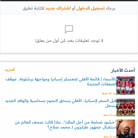
برجاء
تسجيل الدخول
أو
اشتراك جديد
لكتابة تعليق
لا توجد تعليقات بعد. كن أول من يعلق!
المزيد
أحدث الأخبار
بالأسماء | قائمة الأهلي لمعسكر إسبانيا ومواجهة برشلونة.. موقف
الصفقات الجديدة
منذ 40 دقيقه
قبل السفر لإسبانيا.. الأهلي يسحق النجوم بسداسية والوافد الجديد
يسجل
منذ 11 ساعة
"حشود ضخمة من أجل الملك".. ماذا قالت صحف العالم عن
استقبال جمهور طرابزون لـ محمد صلاح؟
منذ 11 ساعة