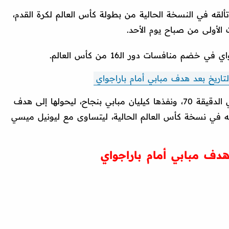
تألقه في النسخة الحالية من بطولة كأس العالم لكرة القدم،
منافسات دور الـ16 من كأس العالم.
تاريخ بعد هدف مبابي أمام باراجواي
وتحصل منتخب فرنسا على ضربة جزاء في الدقيقة 70، ونفذها كيليان مبابي بنجاح، ليحولها إلى هدف
له في نسخة كأس العالم الحالية، ليتساوى مع ليونيل ميسي
دف مبابي أمام باراجواي