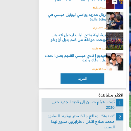
منذ 26 دقيقه
ريال مدريد يواسي ليونيل ميسي في
وفاة والده
منذ 37 دقيقه
برشلونة يفتح الباب لرحيل لاعبيه..
ويحدد موقفه من ضم بديل أراوخو
منذ 48 دقيقه
فيديو | نادي ميسي القديم يعلن الحداد
على وفاة والده
منذ 50 دقيقه
المزيد
الاكثر مشاهدة
تمت.. هيثم حسن إلى ناديه الجديد حتى
2030
"صدمة".. مدافع مانشستر يونايتد السابق:
محمد صلاح انتقل لـ طرابزون سبور لهذا
السبب