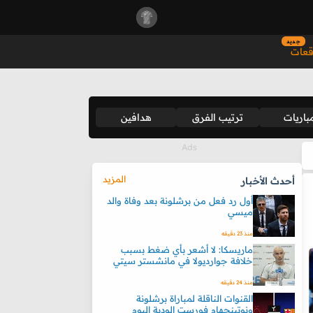
جديد
قعات
باريات
ترتيب الفرق
هدافين
المزيد
أحدث الأخبار
أول رد فعل من برشلونة بعد وفاة والد
ميسي
منذ 23 دقيقه
ماريسكا: لا أشعر بأي ضغط بسبب
خلافة جوارديولا في مانشستر سيتي
منذ 24 دقيقه
القنوات الناقلة لمباراة برشلونة
ونوتينجهام فورست الودية اليوم