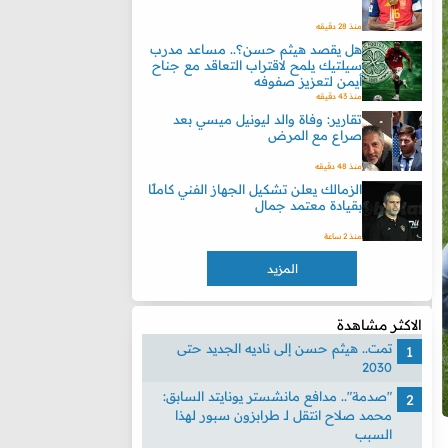
منذ 28 دقيقه
هل يقصد هيثم حسن؟.. مساعد مدرب
سيلتيك يلمح لاقتراب التعاقد مع جناح
أيمن لتعزيز صفوفه
منذ 43 دقيقه
تقارير: وفاة والد ليونيل ميسي بعد
صراع مع المرض
منذ 48 دقيقه
الزمالك يعلن تشكيل الجهاز الفني كاملًا
بقيادة معتمد جمال
منذ 2 ساعة
المزيد
الاكثر مشاهدة
تمت.. هيثم حسن إلى ناديه الجديد حتى
2030
"صدمة".. مدافع مانشستر يونايتد السابق:
محمد صلاح انتقل لـ طرابزون سبور لهذا
السبب