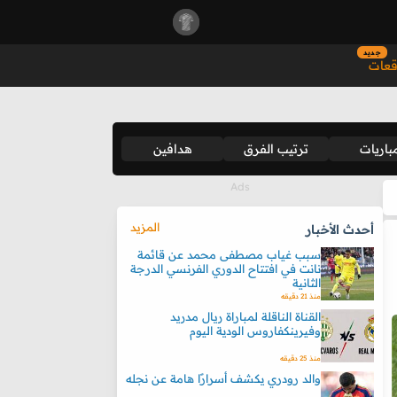
جديد
قعات
باريات
ترتيب الفرق
هدافين
المزيد
أحدث الأخبار
سبب غياب مصطفى محمد عن قائمة
نانت في افتتاح الدوري الفرنسي الدرجة
الثانية
منذ 21 دقيقه
القناة الناقلة لمباراة ريال مدريد
وفيرينكفاروس الودية اليوم
منذ 25 دقيقه
والد رودري يكشف أسرارًا هامة عن نجله