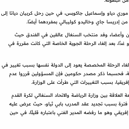
من البطولة.
 موري دياو وإسماعيل جاكوبس، في حين رحل كربيان دياتا إلى
إدريسا جاي وخاليدو كوليبالي بمفردهما أيضًا.
ين وأعضاء وفد منتخب السنغال عالقين في الفندق حيث
 غدًا، بعد إلغاء الرحلة الجوية الخاصة التي كانت مقررة في
لغاء الرحلة المخصصة يعود إلى الدولة نفسها بسبب تغيير في
بقة، فحسبما ذكر مصدر حكومين فإن المسؤولين قرروا عدم
يقيا، بسبب التغييرات التي طرأت على الوزارة.
العلاقة بين وزارة الرياضة والاتحاد السنغالي لكرة القدم
 فترة بسبب تجديد عقد المدرب بابي ثياو، حيث عرض عليه
بقيمة 18 مليون فرانك إفريقي وهو ما رفضه المدير الفني باعتباره قليلًا، في حين