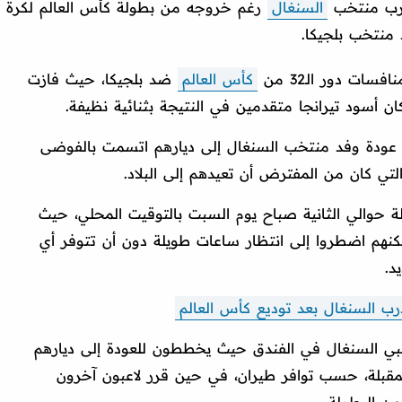
ضرب منتخب
السنغال
رغم خروجه من بطولة كأس العالم لكرة
ت دور الـ32 من
كأس العالم
ضد بلجيكا، حيث فازت
ان أسود تيرانجا متقدمين في النتيجة بثنائية نظيفة.
عودة وفد منتخب السنغال إلى ديارهم اتسمت بالفوضى
التي كان من المفترض أن تعيدهم إلى البلاد.
ة حوالي الثانية صباح يوم السبت بالتوقيت المحلي، حيث
ولكنهم اضطروا إلى انتظار ساعات طويلة دون أن تتوفر أي
د.
رب السنغال بعد توديع كأس العالم
اعبي السنغال في الفندق حيث يخططون للعودة إلى ديارهم
 خلال الساعات الـ24 ساعة المقبلة، حسب توافر طيران، في حين قرر لاعبون آخرون