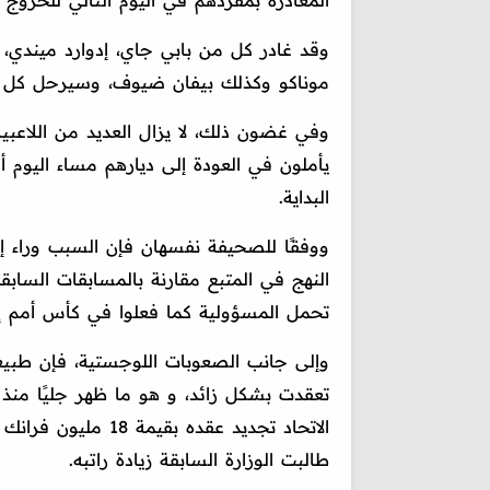
المغادرة بمفردهم في اليوم التالي للخروج 
وقد غادر كل من بابي جاي، إدوارد ميندي،
موناكو وكذلك بيفان ضيوف، وسيرحل كل من 
وفي غضون ذلك، لا يزال العديد من اللاعب
يأملون في العودة إلى ديارهم مساء اليوم أو
البداية.
ووفقًا للصحيفة نفسهان فإن السبب وراء إ
النهج في المتبع مقارنة بالمسابقات السا
تحمل المسؤولية كما فعلوا في كأس أمم إفر
وإلى جانب الصعوبات اللوجستية، فإن طبيعة 
تعقدت بشكل زائد، و هو ما ظهر جليًا منذ
الاتحاد تجديد عقده 
طالبت الوزارة السابقة زيادة راتبه.