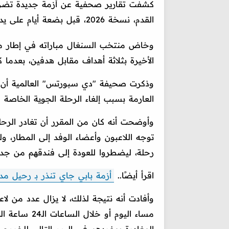
كشفت تقارير صحفية عن أزمة جديدة ت
القدم، نسخة 2026، قبل بضعة أيام على يد منتخب بلجيكا.
وخاض منتخب السنغال مباراته في إطار منافسا
الأخيرة بثلاثة أهداف مقابل هدفين، بعدما ك
وذكرت صحيفة "دي سبورتس" العالمية أن 
العارمة بسبب إلغاء الرحلة الجوية الخاصة 
وأوضحت أنه كان من المقرر أن تغادر الرحل
توجه اللاعبون وأعضاء الوفد إلى المطار، 
رحلة، ليضطروا للعودة إلى فندقهم من جدي
اقرأ أيضًا..
أزمة بابي جاي تنذر بـ رحيل مد
وأفادت أنه نتيجة لذلك، لا يزال عدد من ل
مساء اليوم أو