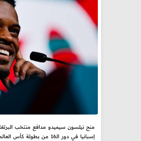
منح نيلسون سيميدو مدافع منتخب البرتغال
إسبانيا في دور الـ16 من بطولة كأس العالم 2026، والمقامة في كندا وأمريكا والمكسيك.