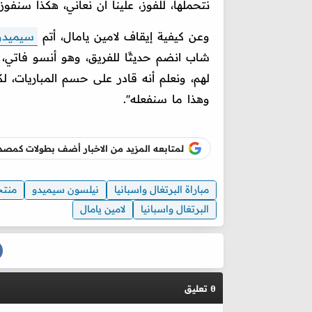
نتحملها، للفوز، علينا أن نعاني، هكذا سنفوز''
وعن كيفية إيقاف لامين يامال، أتم
سيميدو
شاب انضم حديثًا للفريق، وهو أنسو فاتي، ع
لهم، ونعلم أنه قادر على حسم المباريات، لكنن
وهذا ما سنفعله''.
لمتابعه المزيد من الاخبار أضف بطولات كم
مباراة البرتغال واسبانيا
نيلسون سيميدو
منتخ
البرتغال واسبانيا
لامين يامال
تعليق
0