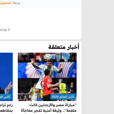
برجاء
تسجيل 
لا توجد
أخبار متعلقة
كأس العالم 2026
كأس العالم 
"مباراة مصر والأرجنتين كانت
رغم تراج
ملغمة".. وثيقة أمنية تفجر مفاجأة
بمقاطعة