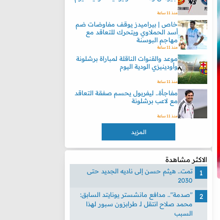
منذ 11 ساعة
خاص | بيراميدز يوقف مفاوضات ضم
أسد الحملاوي ويتحرك للتعاقد مع
مهاجم البوسنة
منذ 11 ساعة
موعد والقنوات الناقلة لمباراة برشلونة
وأودينيزي الودية اليوم
منذ 11 ساعة
مفاجأة.. ليفربول يحسم صفقة التعاقد
مع لاعب برشلونة
منذ 11 ساعة
المزيد
الاكثر مشاهدة
تمت.. هيثم حسن إلى ناديه الجديد حتى
2030
"صدمة".. مدافع مانشستر يونايتد السابق:
محمد صلاح انتقل لـ طرابزون سبور لهذا
السبب