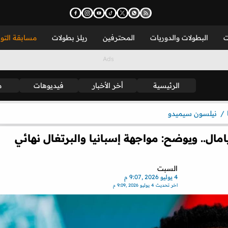
ت
البطولات والدوريات
المحترفين
ريلز بطولات
مسابقة التو
الرئيسية
أخر الأخبار
فيديوهات
م
نيلسون سيميدو
ال.. ويوضح: مواجهة إسبانيا والبرتغال نهائي
السبت
4 يوليو 2026 ,9:07 م
اخر تحديث
4 يوليو 2026 ,9:09 م