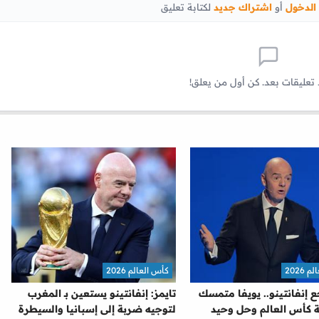
الدخول
أو
اشتراك جديد
لكتابة تعليق
 تعليقات بعد. كن أول من يعلق!
2026
كأس العالم 2026
ع إنفانتينو.. يويفا متمسك
تايمز: إنفانتينو يستعين بـ المغرب
 كأس العالم وحل وحيد
لتوجيه ضربة إلى إسبانيا والسيطرة