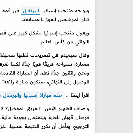
ويواجه منتخب إسبانيا
البرتغال
كبار المرشحين للفوز بالمسابقة.
ويعول منتخب إسبانيا بشكل كبير على قدرات
النهائي من كأس العالم.
وقال سيميدو في تصريحات نقلتها صحيفة ''مار
ممتازة، سنواجه فريقًا قويًا جدًا، لكننا نع
ونحن واثقون جدًا، نعلم أن المباراة القادمة
للوصول إلى النهائي، ستكون مباراة رائعة''.
اقرأ أيضًا ..
حكم مباراة إسبانيا والبرتغال 
وأضاف الظهير الأيمن: ''الفريق المفضل؟ لا 
فريقان قويان للغاية ويتمتعان بجودة عالية، 
الترجيح، ونأمل أن نكرر النتيجة نفسها، 