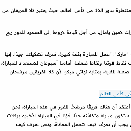
في قمة منتظرة بدور الـ16 من كأس العالم، حيث يعتبر كلا الفريقان من
 لامين يامال، من أجل قيادة لاروخا إلى الصعود للدور ربع
كا'': ''نصل للمباراة بثقة كبيرة، نعرف تشكيلتنا جيدًا، إنها
رف نقاط قوتنا ونقاط ضعفنا، أمامنا أسبوعان للاستعداد للمباراة،
 صعبة للغاية، بمثابة نهائي مبكر، لأن كلا الفريقين مرشحان
في كأس العالم
أعتقد أن هناك فريقًا مرشحًا للفوز في هذه المباراة، نحن
ستكون مباراة متكافئة جدًا، فزنا في المباراة الأخيرة بركلات
لكن يجب أن نعرف كيف نتحمل المعاناة، ونحن نعرف كيف