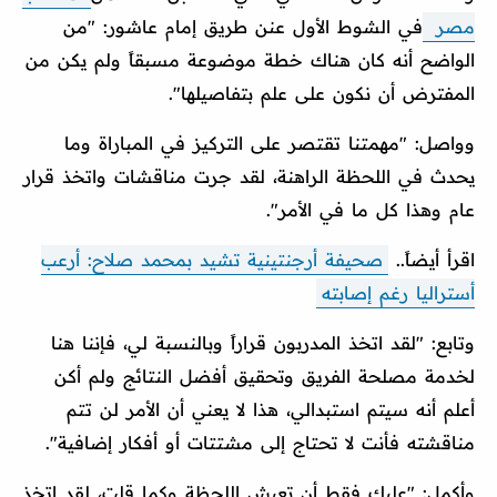
مصر
في الشوط الأول عنن طريق إمام عاشور: "من
الواضح أنه كان هناك خطة موضوعة مسبقاً ولم يكن من
المفترض أن نكون على علم بتفاصيلها".
وواصل: "مهمتنا تقتصر على التركيز في المباراة وما
يحدث في اللحظة الراهنة، لقد جرت مناقشات واتخذ قرار
عام وهذا كل ما في الأمر".
اقرأ أيضاً..
صحيفة أرجنتينية تشيد بمحمد صلاح: أرعب
أستراليا رغم إصابته
وتابع: "لقد اتخذ المدربون قراراً وبالنسبة لي، فإننا هنا
لخدمة مصلحة الفريق وتحقيق أفضل النتائج ولم أكن
أعلم أنه سيتم استبدالي، هذا لا يعني أن الأمر لن تتم
مناقشته فأنت لا تحتاج إلى مشتتات أو أفكار إضافية".
وأكمل: "عليك فقط أن تعيش اللحظة وكما قلت، لقد اتخذ