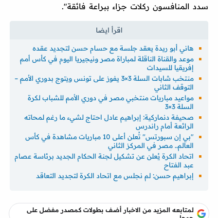
سدد المنافسون ركلات جزاء ببراعة فائقة".
هاني أبو ريدة يعقد جلسة مع حسام حسن لتجديد عقده
موعد والقناة الناقلة لمباراة مصر ونيجيريا اليوم في كأس أمم
إفريقيا للسيدات
منتخب شابات السلة 3×3 يفوز على تونس ويتوج بدوري الأمم –
التوقف الثاني
مواعيد مباريات منتخبي مصر في دوري الأمم للشباب لكرة
السلة 3×3
صحيفة دنماركية: إبراهيم عادل احتاج لشيء ما رغم لمحاته
الرائعة أمام راندرس
"بي إن سبورتس" تُعلن أعلى 10 مباريات مشاهدة في كأس
العالم.. مصر في المركز الثاني
اتحاد الكرة يُعلن عن تشكيل لجنة الحكام الجديد برئاسة عصام
عبد الفتاح
إبراهيم حسن: لم نجلس مع اتحاد الكرة لتجديد التعاقد
لمتابعه المزيد من الاخبار أضف بطولات كمصدر مفضل على
جوجل