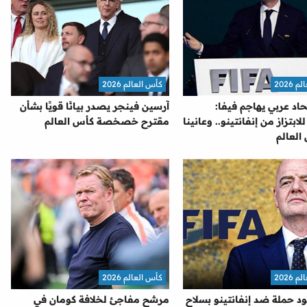
2026
كأس العالم 2026
اد عربي يهاجم فيفا:
آرسين فينجر يصدر بيانًا قويًا بشأن
بتزاز من إنفانتينو.. وعانينا
مقترح خصخصة كأس العالم
العالم
2026
كأس العالم 2026
ود حملة ضد إنفانتينو بسلاح
مرشح مفاجئ لخلافة كومان في