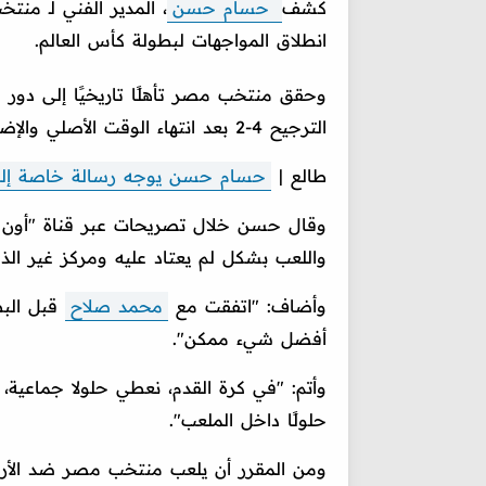
كشف
حسام حسن
، المدير الفني لـ من
انطلاق المواجهات لبطولة كأس العالم.
الترجيح 4-2 بعد انتهاء الوقت الأصلي والإضافي 1-1.
طالع |
حسام حسن يوجه رسالة خاصة إلى 
وقال حسن خلال تصريحات عبر قناة "أون س
واللعب بشكل لم يعتاد عليه ومركز غير الذي
وأضاف: "اتفقت مع
محمد صلاح
قبل البط
أفضل شيء ممكن".
وأتم: "في كرة القدم، نعطي حلولا جماعية
حلولًا داخل الملعب".