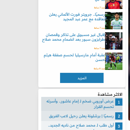
منذ 7 ساعة
رسميًا.. جرويتر فورت الألماني يعلن
تعاقده مع عمر عبد المجيد
منذ 7 ساعة
إقبال غير مسبوق على تذاكر وقمصان
طرابزون سبور بعد انضمام محمد صلاح
منذ 7 ساعة
عقبة أمام مارسيليا لحسم صفقة هيثم
حسن
منذ 8 ساعة
المزيد
الاكثر مشاهدة
عرض أوروبي ضخم لـ إمام عاشور.. وأسرته
تحسم القرار
رسميًا | برشلونة يعلن رحيل لاعب الفريق
أول طلب لـ محمد صلاح من ناديه الجديد..