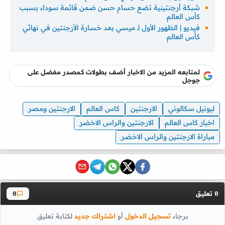
شبكة أرجنتينية تضع حسام حسن ضمن قائمة سوداء بسبب
كأس العالم
فيديو | الظهور الأول لـ ميسي بعد خسارة الأرجنتين في نهائي
كأس العالم
لمتابعه المزيد من الاخبار أضف بطولات كمصدر مفضل على
جوجل
ليونيل سكالوني
الارجنتين
كاس العالم
الارجنتين ومصر
اخبار كاس العالم
الارجنتين والراس الاخضر
مباراة الارجنتين والراس الاخضر
تعليق
0
0
برجاء
تسجيل الدخول
أو
اشتراك جديد
لكتابة تعليق