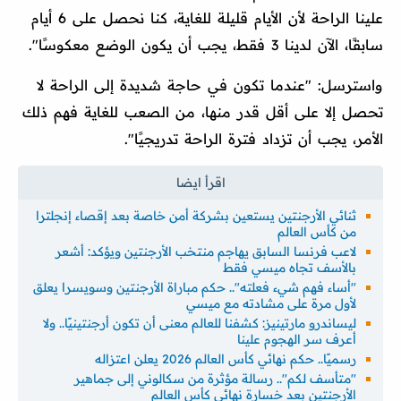
علينا الراحة لأن الأيام قليلة للغاية، كنا نحصل على 6 أيام
سابقًا، الآن لدينا 3 فقط، يجب أن يكون الوضع معكوسًا".
واسترسل: "عندما تكون في حاجة شديدة إلى الراحة لا
تحصل إلا على أقل قدر منها، من الصعب للغاية فهم ذلك
الأمر، يجب أن تزداد فترة الراحة تدريجيًا".
ثنائي الأرجنتين يستعين بشركة أمن خاصة بعد إقصاء إنجلترا
من كأس العالم
لاعب فرنسا السابق يهاجم منتخب الأرجنتين ويؤكد: أشعر
بالأسف تجاه ميسي فقط
"أساء فهم شيء فعلته".. حكم مباراة الأرجنتين وسويسرا يعلق
لأول مرة على مشادته مع ميسي
ليساندرو مارتينيز: كشفنا للعالم معنى أن تكون أرجنتينيًا.. ولا
أعرف سر الهجوم علينا
رسميًا.. حكم نهائي كأس العالم 2026 يعلن اعتزاله
''متأسف لكم''.. رسالة مؤثرة من سكالوني إلى جماهير
الأرجنتين بعد خسارة نهائي كأس العالم