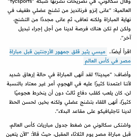
وقال سكالوني، في تصريحات نشرتها شبكة "tycsports"
العالمية: "عانى إنزو فرنانديز من تشنج عضلي طفيف في
نهاية المباراة ولكنه تعافى، ثم عانى مجددًا من التشنج،
ولكن لم تكن هناك فرصة لدينا من أجل إجراء تبديل
آخر".
اقرأ أيضًا..
ميسي يثير قلق جمهور الأرجنتين قبل مباراة
مصر في كأس العالم
وأضاف: "ميدينا؟ لقد أنهى المباراة في حالة إرهاق شديد
لأننا اعتمدنا كثيرًا عليه في الهجوم، أمر غير معتاد بالنسبة
لن، كان يلعب كقلب دفاع ثالث دون أن ينخرط هجوميًا
كثيرًا، أنهى اللقاء بتشنج عضلي ولكنه بخير، لحسن الحظ
لدينا تاجليافيكو على مقاعد البدلاء".
واشتكى سكالوني من ضغط جدول مباريات كأس العالم،
قبل مباراة مصر يوم الثلاثاء المقبل، حيث قالأ: "الآن يتعين