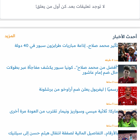
لا توجد تعليقات بعد. كن أول من يعلق!
المزيد
أحدث الأخبار
تأثير محمد صلاح.. إذاعة مباريات طرابزون سبور في 40 دولة
منذ 8 دقيقه
"أفضل من محمد صلاح".. كونيا سبور يكشف مفاجأة عبر بطولات
حال ضم إمام عاشور
منذ 2 ساعة
رسميًا | ليفربول يعلن ضم أراوخو من برشلونة
منذ 3 ساعة
ماركا: ثلاثية ميسي وسواريز ونيمار تقترب من العودة مرة أخرى
منذ 3 ساعة
بالأرقام.. التفاصيل المالية لصفقة انتقال هيثم حسن إلى سيلتيك