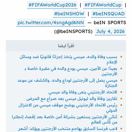
#FIFAWorldCup2026
|
#FIFAWorldCup
|
#beINSHOW
|
#beINSQUAD
pic.twitter.com/4sngAgd6NN
— beIN SPORTS
(@beINSPORTS)
July 4, 2026
بسبب وفاة والده.. ميسي يتخذ إجراءًا قانونيًا ضد وسائل
الإعلام
بعيدًا عن الأعين.. ميسي يودع والده في مقبرة خاصة بـ
الأرجنتين
ميسي يصل إلى الأرجنتين لوداع والده.. والكشف عن موعد
الجنازة
الاتحاد الأرجنتيني ينعى وفاة والد ميسي
تقارير: وفاة والد ليونيل ميسي بعد صراع مع المرض
رئيس الاتحاد الأرجنتيني يوضح موقف ميسي من الاعتزال
الدولي
ثنائي الأرجنتين يستعين بشركة أمن خاصة بعد إقصاء إنجلترا
من كأس العالم
لاعب فرنسا السابق يهاجم منتخب الأرجنتين ويؤكد: أشعر