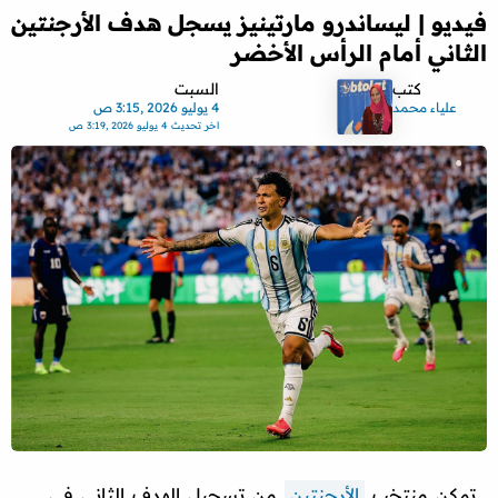
فيديو | ليساندرو مارتينيز يسجل هدف الأرجنتين
الثاني أمام الرأس الأخضر
كتب
السبت
علياء محمد
4 يوليو 2026 ,3:15 ص
اخر تحديث
4 يوليو 2026 ,3:19 ص
تمكن منتخب
الأرجنتين
من تسجيل الهدف الثاني في