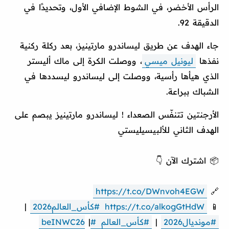
الرأس الأخضر، في الشوط الإضافي الأول، وتحديدًا في
الدقيقة 92.
جاء الهدف عن طريق ليساندرو مارتينيز، بعد ركلة ركنية
نفذها
ليونيل ميسي
، ووصلت الكرة إلى ماك أليستر
الذي هيأها رأسية، ووصلت إلى ليساندرو ليسددها في
الشباك ببراعة.
الأرجنتين تتنفّس الصعداء ! ليساندرو مارتينيز يبصم على
الهدف الثاني للألبيسيليستي
📦 اشترك الآن 👇
https://t.co/DWnvoh4EGW
🔗
📱
https://t.co/alkogGtHdW
#كأس_العالم2026
|
#مونديال2026
|
#كأس_العالم
#beINWC26
|