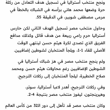
ونجح منتخب أستراليا في تسجيل هدف التعادل من ركلة
حرة وضعها محمد هاني برأسه في الشباك بالخطأ في
مرمى مصطفى شوبير، في الدقيقة 55.
وحاول منتخب مصر تسجيل الهدف الثاني لكن حارس
أستراليا حرم رامي ربيعة من هدف قاتل وكذلك مدافع
الفريق الذي تصدى لكرة هيثم حسن لينتهي الوقت
الأصلي للقاء 1-1، ويلجأ المنتخبان لشوطين إضافيين.
ولم ينجح منتخب مصر في هز شباك أستراليا في
الشوطين الإضافيين رغم محاولات هيثم حسن ومحمد
صلاح الخطيرة، ليلجأ المنتخبان إلى ركلات الترجيح.
وفي ركلات الترجيح، أهدر لاعبا أستراليا، سوتر،
وهيرينجتون، ليفوز منتخب مصر بنتيجة 4-2.
وكان منتخب مصر قد تأهل إلى دور الـ32 من كأس العالم