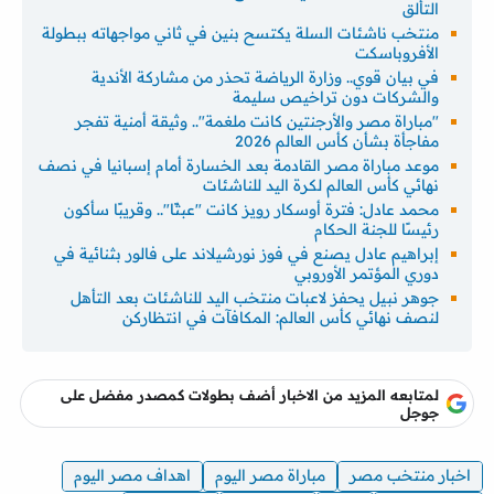
التألق
منتخب ناشئات السلة يكتسح بنين في ثاني مواجهاته ببطولة
الأفروباسكت
في بيان قوي.. وزارة الرياضة تحذر من مشاركة الأندية
والشركات دون تراخيص سليمة
"مباراة مصر والأرجنتين كانت ملغمة".. وثيقة أمنية تفجر
مفاجأة بشأن كأس العالم 2026
موعد مباراة مصر القادمة بعد الخسارة أمام إسبانيا في نصف
نهائي كأس العالم لكرة اليد للناشئات
محمد عادل: فترة أوسكار رويز كانت "عبثًا".. وقريبًا سأكون
رئيسًا للجنة الحكام
إبراهيم عادل يصنع في فوز نورشيلاند على فالور بثنائية في
دوري المؤتمر الأوروبي
جوهر نبيل يحفز لاعبات منتخب اليد للناشئات بعد التأهل
لنصف نهائي كأس العالم: المكافآت في انتظاركن
لمتابعه المزيد من الاخبار أضف بطولات كمصدر مفضل على
جوجل
اخبار منتخب مصر
مباراة مصر اليوم
اهداف مصر اليوم