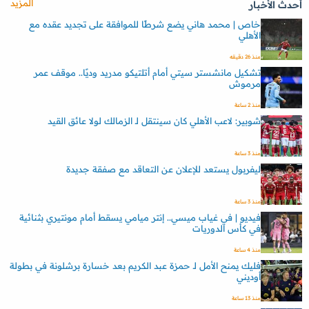
المزيد
أحدث الأخبار
خاص | محمد هاني يضع شرطًا للموافقة على تجديد عقده مع
الأهلي
منذ 26 دقيقه
تشكيل مانشستر سيتي أمام أتلتيكو مدريد وديًا.. موقف عمر
مرموش
منذ 2 ساعة
شوبير: لاعب الأهلي كان سينتقل لـ الزمالك لولا عائق القيد
منذ 3 ساعة
ليفربول يستعد للإعلان عن التعاقد مع صفقة جديدة
منذ 3 ساعة
فيديو | في غياب ميسي.. إنتر ميامي يسقط أمام مونتيري بثنائية
في كأس الدوريات
منذ 4 ساعة
فليك يمنح الأمل لـ حمزة عبد الكريم بعد خسارة برشلونة في بطولة
أوديني
منذ 13 ساعة