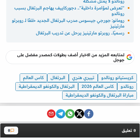
رونالدو لا يمثل مشكلة
"تعرض لمؤامرة داخلية".. دجوركاييف يهاجم البرتغال بسبب
رونالدو
رومانو: جورجي جيسوس مدرب البرتغال الجديد خلفًا لـ روبرتو
مارتينيز
رسميًا.. روبرتو مارتينيز يرحل عن تدريب البرتغال
لمتابعه المزيد من الاخبار أضف بطولات كمصدر مفضل على
جوجل
كريستيانو رونالدو
تييري هنري
البرتغال
كاس العالم
رونالدو
كاس العالم 2026
البرتغال والكونغو الديمقراطية
مباراة البرتغال والكونغو الديمقراطية
تعليق
0
0