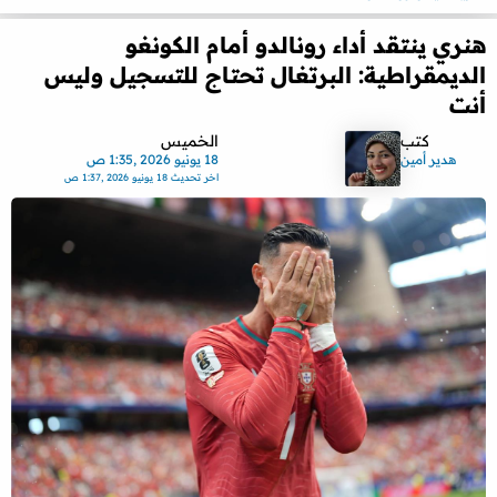
هنري ينتقد أداء رونالدو أمام الكونغو
الديمقراطية: البرتغال تحتاج للتسجيل وليس
أنت
كتب
الخميس
هدير أمين
18 يونيو 2026 ,1:35 ص
اخر تحديث
18 يونيو 2026 ,1:37 ص