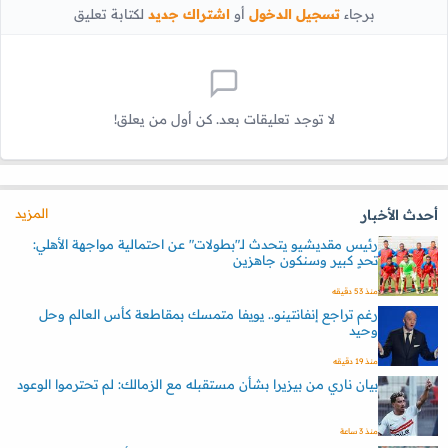
برجاء
تسجيل الدخول
أو
اشتراك جديد
لكتابة تعليق
لا توجد تعليقات بعد. كن أول من يعلق!
المزيد
أحدث الأخبار
رئيس مقديشيو يتحدث لـ"بطولات" عن احتمالية مواجهة الأهلي:
تحدٍ كبير وسنكون جاهزين
منذ 53 دقيقه
رغم تراجع إنفانتينو.. يويفا متمسك بمقاطعة كأس العالم وحل
وحيد
منذ 19 دقيقه
بيان ناري من بيزيرا بشأن مستقبله مع الزمالك: لم تحترموا الوعود
منذ 3 ساعة