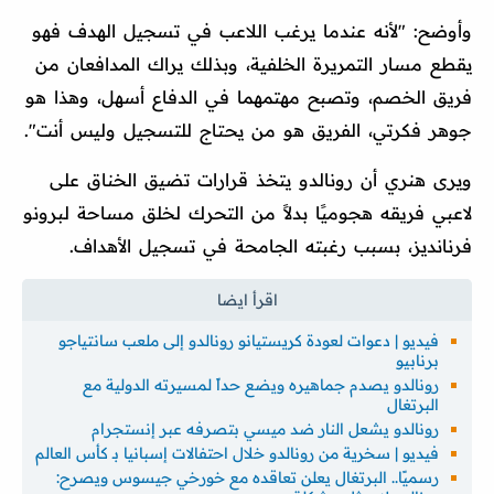
وأوضح: "لأنه عندما يرغب اللاعب في تسجيل الهدف فهو
يقطع مسار التمريرة الخلفية، وبذلك يراك المدافعان من
فريق الخصم، وتصبح مهتمهما في الدفاع أسهل، وهذا هو
جوهر فكرتي، الفريق هو من يحتاج للتسجيل وليس أنت".
ويرى هنري أن رونالدو يتخذ قرارات تضيق الخناق على
لاعبي فريقه هجوميًا بدلاً من التحرك لخلق مساحة لبرونو
فرنانديز، بسبب رغبته الجامحة في تسجيل الأهداف.
فيديو | دعوات لعودة كريستيانو رونالدو إلى ملعب سانتياجو
برنابيو
رونالدو يصدم جماهيره ويضع حداً لمسيرته الدولية مع
البرتغال
رونالدو يشعل النار ضد ميسي بتصرفه عبر إنستجرام
فيديو | سخرية من رونالدو خلال احتفالات إسبانيا بـ كأس العالم
رسميًا.. البرتغال يعلن تعاقده مع خورخي جيسوس ويصرح: