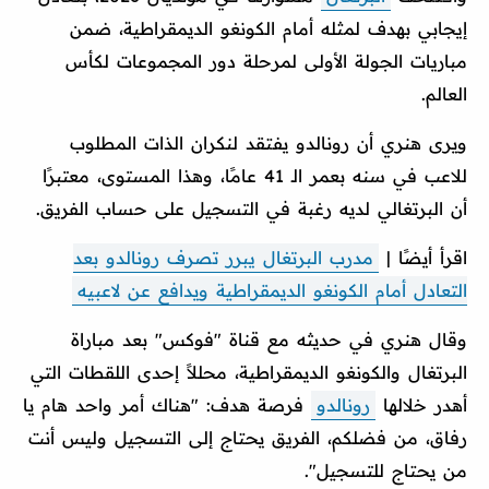
إيجابي بهدف لمثله أمام الكونغو الديمقراطية، ضمن
مباريات الجولة الأولى لمرحلة دور المجموعات لكأس
العالم.
ويرى هنري أن رونالدو يفتقد لنكران الذات المطلوب
للاعب في سنه بعمر الـ 41 عامًا، وهذا المستوى، معتبرًا
أن البرتغالي لديه رغبة في التسجيل على حساب الفريق.
اقرأ أيضًا |
مدرب البرتغال يبرر تصرف رونالدو بعد
التعادل أمام الكونغو الديمقراطية ويدافع عن لاعبيه
وقال هنري في حديثه مع قناة "فوكس" بعد مباراة
البرتغال والكونغو الديمقراطية، محللاً إحدى اللقطات التي
أهدر خلالها
رونالدو
فرصة هدف: "هناك أمر واحد هام يا
رفاق، من فضلكم، الفريق يحتاج إلى التسجيل وليس أنت
من يحتاج للتسجيل".