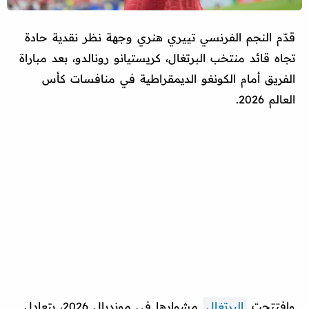
قدّم النجم الفرنسي تييري هنري وجهة نظر نقدية حادة
تجاه قائد منتخب البرتغال، كريستيانو رونالدو، بعد مباراة
الفريق أمام الكونغو الديمقراطية في منافسات كأس
العالم 2026.
وافتتحت
البرتغال
مشوارها في مونديال 2026، بتعادل