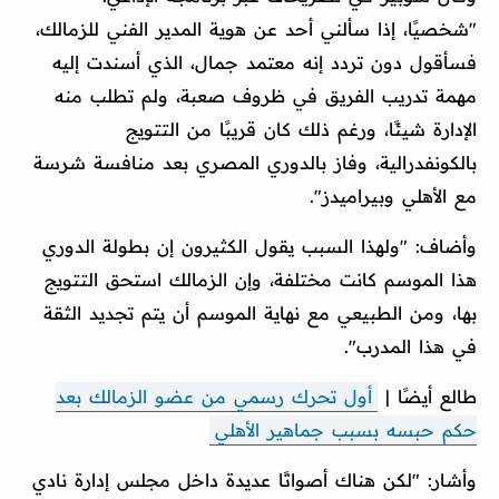
"شخصيًا، إذا سألني أحد عن هوية المدير الفني للزمالك،
فسأقول دون تردد إنه معتمد جمال، الذي أسندت إليه
مهمة تدريب الفريق في ظروف صعبة، ولم تطلب منه
الإدارة شيئًا، ورغم ذلك كان قريبًا من التتويج
بالكونفدرالية، وفاز بالدوري المصري بعد منافسة شرسة
مع الأهلي وبيراميدز".
وأضاف: "ولهذا السبب يقول الكثيرون إن بطولة الدوري
هذا الموسم كانت مختلفة، وإن الزمالك استحق التتويج
بها، ومن الطبيعي مع نهاية الموسم أن يتم تجديد الثقة
في هذا المدرب".
طالع أيضًا |
أول تحرك رسمي من عضو الزمالك بعد
حكم حبسه بسبب جماهير الأهلي
وأشار: "لكن هناك أصواتًا عديدة داخل مجلس إدارة نادي