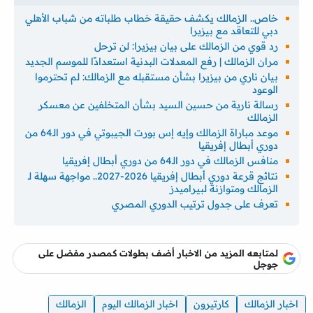
خاص.. الزمالك يكشف حقيقة خطاب طلباته من شباب الأهلي
دبي للتعاقد مع بيزيرا
رد قوي من الزمالك على بيان بيزيرا: لن ترحل
مران الزمالك | رفع المعدلات البدنية استعدادًا للموسم الجديد
بيان ناري من بيزيرا بشأن مستقبله مع الزمالك: لم تحترموا
الوعود
رسالة نارية من حسين السيد بشأن المتخلفين عن معسكر
الزمالك
موعد مباراة الزمالك وإيه إس بورت الجيبوتي في دور الـ64 من
دوري أبطال إفريقيا
منافس الزمالك في دور الـ64 من دوري أبطال إفريقيا
نتائج قرعة دوري أبطال إفريقيا 2026-2027.. مواجهة سهلة لـ
الزمالك ومتوازنة لبيراميدز
تعرف على جدول ترتيب الدوري المصري
لمتابعه المزيد من الاخبار أضف بطولات كمصدر مفضل على
جوجل
اخبار الزمالك
كارتيرون
اخبار الزمالك اليوم
الزمالك