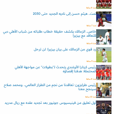
منذ 8 ساعة
تمت.. هيثم حسن إلى ناديه الجديد حتى 2030
منذ 7 ساعة
خاص.. الزمالك يكشف حقيقة خطاب طلباته من شباب الأهلي دبي
للتعاقد مع بيزيرا
منذ 6 ساعة
رد قوي من الزمالك على بيان بيزيرا: لن ترحل
منذ 9 ساعة
رئيس كيتارا الأوغندي يتحدث لـ"بطولات" عن مواجهة الأهلي
المحتملة: هدفنا إقصاؤه
منذ 8 ساعة
رئيس طرابزون: تعاقدنا من نجم من الطراز العالمي.. ومحمد صلاح
سينجح معنا
منذ 10 ساعة
أول تعليق من فينيسيوس جونيور بعد تجديد عقده مع ريال مدريد