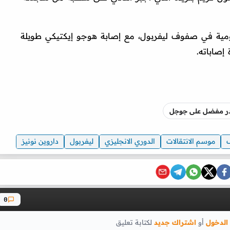
جومية في صفوف ليفربول، مع إصابة هوجو إيكتيكي طويلة
إصاباته.
صدر مفضل على جوجل
ف
موسم الانتقالات
الدوري الانجليزي
ليفربول
داروين نونيز
0
الدخول
أو
اشتراك جديد
لكتابة تعليق