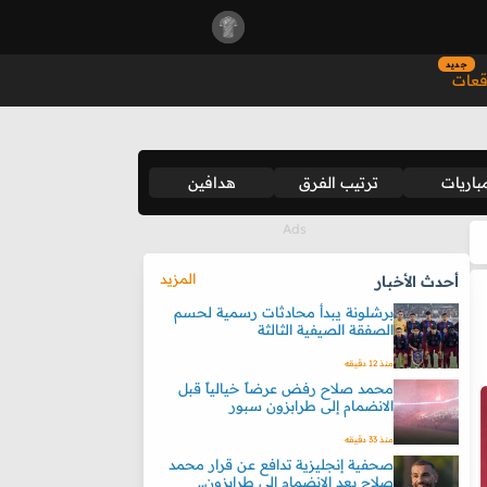
جديد
قعات
باريات
ترتيب الفرق
هدافين
المزيد
أحدث الأخبار
برشلونة يبدأ محادثات رسمية لحسم
الصفقة الصيفية الثالثة
منذ 12 دقيقه
محمد صلاح رفض عرضاً خيالياً قبل
الانضمام إلى طرابزون سبور
منذ 33 دقيقه
صحفية إنجليزية تدافع عن قرار محمد
صلاح بعد الانضمام إلى طرابزون..