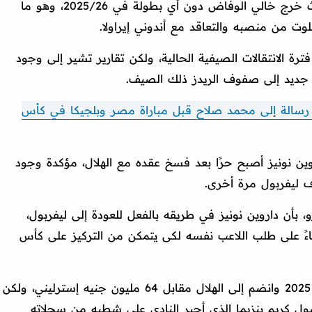
وعانى ليفربول من موسم سيئ للغاية حيث خرج خالي الوفاض دون أي بطولة في 2025/26، وهو ما
وت من منصبه والتعاقد مع أندوني إيراولا.
رة الانتقالات الصيفية الحالية، ولكن تقارير تشير إلى وجود
ديد إلى صفوف الريدز ذلك الصيف.
ه رسالة إلى محمد صلاح قبل مباراة مصر وبلجيكا في كأس
ين نونيز أصبح حرًا بعد فسخ عقده مع الهلال، مؤكدة وجود
 ليفربول مرة أخرى.
، بأن داروين نونيز في طريقه بالفعل للعودة إلى ليفربول،
ناءً على طلب اللاعب نفسه لكى يتمكن من التركيز على كأس
ورحل داروين نونيز عن ليفربول في صيف 2025 وانضم إلى الهلال مقابل 64 مليون جنيه إسترليني، ولكن
 كريم بنزيما الذي أجبر النادي على شطبه من سجلاته