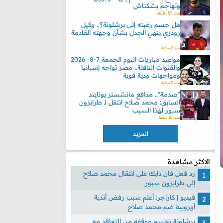
وتهاجم بشكتاش
منذ 55 دقيقه
هل حسم رغبته إلى برشلونة؟.. وكيل
رودري ينهي الجدل بشأن وجهته القادمة
منذ 2 ساعة
مواعيد مباريات اليوم الجمعة 7-8- 2026
والقنوات الناقلة.. مصر تواجه إسبانيا
ومواجهات ودية قوية
منذ 2 ساعة
"صدمة".. مدافع مانشستر يونايتد
السابق: محمد صلاح انتقل لـ طرابزون
سبور لهذا السبب
منذ 10 ساعة
المزيد
الاكثر مشاهدة
رد فعل فان دايك على انتقال محمد صلاح
إلى طرابزون سبور
فيديو | كاراجر: أعلم سبب رفض أندية
أوروبية ضم محمد صلاح
برشلونة يحسم موقفه من التعاقد مع