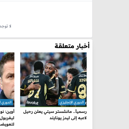
لا توجد
أخبار متعلقة
الدوري الإنجليزي
الدوري ا
رسمياً.. مانشستر سيتي يعلن رحيل
أوين: ن
لاعبه إلى ليدز يونايتد
ليفربول.
لتعويضه 