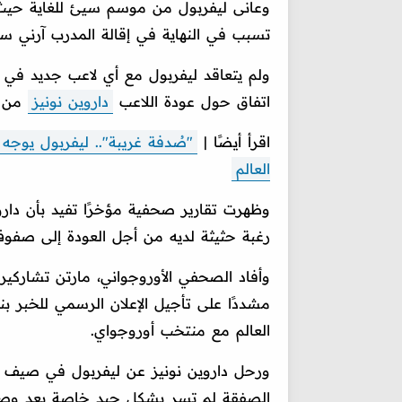
تسبب في النهاية في إقالة المدرب آرني سل
ولم يتعاقد ليفربول مع أي لاعب جديد في فت
اتفاق حول عودة اللاعب
داروين نونيز
من ج
اقرأ أيضًا |
"صُدفة غريبة".. ليفربول يوج
العالم
وظهرت تقارير صحفية مؤخرًا تفيد بأن دارو
رغبة حثيثة لديه من أجل العودة إلى صفوف
وأفاد الصحفي الأوروجواني، مارتن تشاركيرو
مشددًا على تأجيل الإعلان الرسمي للخبر ب
العالم مع منتخب أوروجواي.
الصفقة لم تسر بشكل جيد خاصة بعد وصول