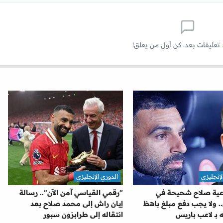
 تعليقات بعد. كن أول من يعلق!
لإنجليزي
الدوري الإنجليزي
وعية صلاح شحيحة في
"رقمي القياسي آمن الآن".. رسالة
. ولا يجب دفع مبلغ باهظ
إيان راش إلى محمد صلاح بعد
بـ لاعب باريس
انتقاله إلى طرابزون سبور