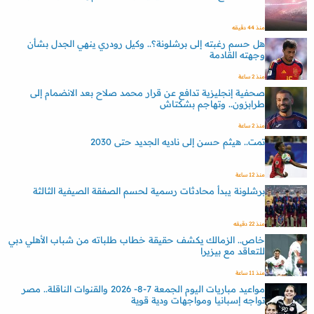
منذ 44 دقيقه
هل حسم رغبته إلى برشلونة؟.. وكيل رودري ينهي الجدل بشأن
وجهته القادمة
منذ 2 ساعة
صحفية إنجليزية تدافع عن قرار محمد صلاح بعد الانضمام إلى
طرابزون.. وتهاجم بشكتاش
منذ 2 ساعة
تمت.. هيثم حسن إلى ناديه الجديد حتى 2030
منذ 12 ساعة
برشلونة يبدأ محادثات رسمية لحسم الصفقة الصيفية الثالثة
منذ 22 دقيقه
خاص.. الزمالك يكشف حقيقة خطاب طلباته من شباب الأهلي دبي
للتعاقد مع بيزيرا
منذ 11 ساعة
مواعيد مباريات اليوم الجمعة 7-8- 2026 والقنوات الناقلة.. مصر
تواجه إسبانيا ومواجهات ودية قوية