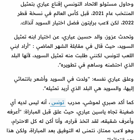
وحاول مسئولو الاتحاد التونسي إقناع عياري بتمثيل
المنتخب عام 2021، قبل كأس العالم في نسخة قطر
2022، لكن لاعب برايتون فضل اختيار السويد آنذاك.
وتحدث عزوز، والد حسين عياري، عن اختيار ابنه تمثيل
السويد، حيث قال في مقابلة الشهر الماضي : "أراد ابني
اللعب لتونس، لكنني طلبت منه تمثيل السويد، لأنها البلد
الذي احتضنه وساهم في تطويره''.
وعلق عياري نفسه: "ولدت في السويد وأشعر بانتمائي
إليها، والسويد هي البلد الذي أريد تمثيله''.
كما أكد صبري لموشي، مدرب
تونس
، أنه ليس لديه أي
ضغينة تجاه ياسين عياري، حيث علق قبل المباراة: "أعرفه
وأعرف شقيقه، لقد اتخذ قراره، وأنا أكن له كل الاحترام،
وهو لاعب ممتاز، نتمنى له التوفيق بعد المباراة، ولكن هذا
بعد انتهائها".