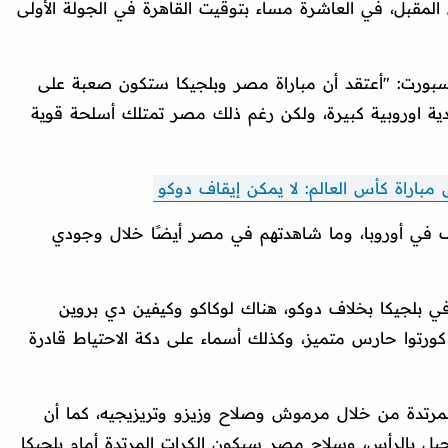
المقبل، في العاشرة مساء بتوقيت القاهرة في الجولة الأولى
بورت: "أعتقد أن مباراة مصر وبلجيكا ستكون صعبة على
ية اوروبية كبيرة، ولكن رغم ذلك مصر تمتلك أسلحة قوية
باراة كأس العالم: لا يمكن إيقاف دوكو
 في أوروبا، وما شاهدتهم في مصر أيضًا خلال وجودي
 في بلجيكا بخلاف دوكو، هناك لوكاكو وكيفين دي بروين
رتوا حارس متميز، وكذلك أسماء على دكة الاحتياط قادرة
رتدة من خلال مرموش وصلاح وزيزو وتريزيجيه، كما أن
ل بالرأس، وسلاح مصر سيكون الكرات المرتدة أمام بلجيكا