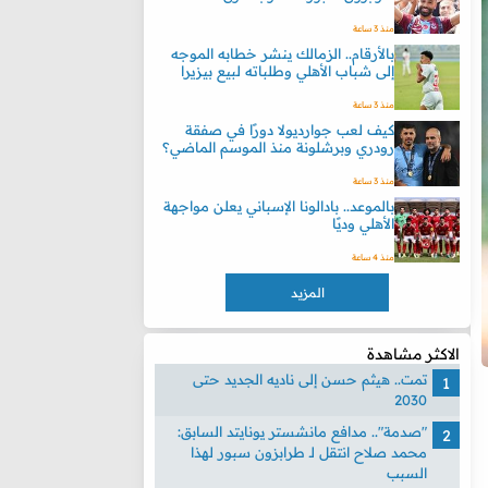
منذ 3 ساعة
بالأرقام.. الزمالك ينشر خطابه الموجه
إلى شباب الأهلي وطلباته لبيع بيزيرا
منذ 3 ساعة
كيف لعب جوارديولا دورًا في صفقة
رودري وبرشلونة منذ الموسم الماضي؟
منذ 3 ساعة
بالموعد.. بادالونا الإسباني يعلن مواجهة
الأهلي وديًا
منذ 4 ساعة
المزيد
الاكثر مشاهدة
تمت.. هيثم حسن إلى ناديه الجديد حتى
2030
"صدمة".. مدافع مانشستر يونايتد السابق:
محمد صلاح انتقل لـ طرابزون سبور لهذا
السبب