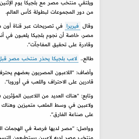
ويلتقي منتخب مصر مع بلجيكا يوم الإثنين 
من دور المجموعات لبطولة كأس العالم.
وقال
فيريرا
في تصريحات عبر قناة أون س
مصر، خاصة أن نجوم بلجيكا يلعبون في أند
وقادرة على تحقيق المفاجآت".
طالع..
لاعب بلجيكا يحذر منتخب مصر قبل م
وأضاف: "اللاعبون المصريون بعضهم يحترف
قادرين على الاحتراف واللعب في أوروبا".
وتابع: "هناك العديد من اللاعبين المؤثرين
ولاعبين في وسط الملعب متميزين وهناك كو
على صناعة الفارق".
وواصل: "مصر لديها فرصة في الهجمات الم
منتخب مصر لديه لاعبين يستطيعون التسجي