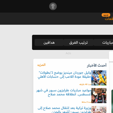
جديد
قعات
باريات
ترتيب الفرق
هدافين
المزيد
أحدث الأخبار
وكيل جوردان مينديز يوضح لـ"بطولات"
حقيقة عودة اللاعب إلى حسابات الأهلي
منذ 48 دقيقه
مواعيد مباريات طرابزون سبور في شهر
أغسطس.. انطلاقة محمد صلاح
منذ 2 ساعة
وزيرة تركية بعد انتقال محمد صلاح إلى
طرابزون سبور: أشعر بالحزن