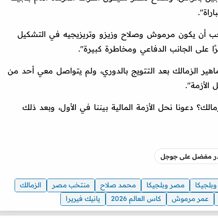
راة".
جب أن يكون مرموش وصلاح وزيزو وتريزيجيه في التشكيل
ًا على الجانب الدفاعي ومخاطرة كبيرة".
هير الزمالك بعد التتويج بالدوري، ولم يتواصل معي أحد من
الأزمة".
الك؟ دعونا نحل الأزمة المالية بيننا في الأول، وبعد ذلك
صدر مفضل على جوجل
وبلجيكا
مصر وبلجيكا
محمد صلاح
منتخب مصر
الزمالك
عمر مرموش
كاس العالم 2026
يانيك فيريرا