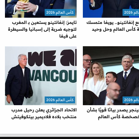
2026
كأس العالم 2026
ع إنفانتينو.. يويفا متمسك
تايمز: إنفانتينو يستعين بـ المغرب
 كأس العالم وحل وحيد
لتوجيه ضربة إلى إسبانيا والسيطرة
على فيفا
2026
كأس العالم 2026
نجر يصدر بيانًا قويًا بشأن
الاتحاد الجزائري يعلن رحيل مدرب
صخصة كأس العالم
منتخب بلاده فلاديمير بيتكوفيتش