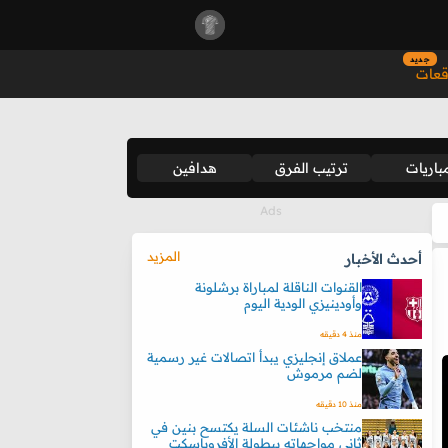
جديد
قعات
باريات
ترتيب الفرق
هدافين
المزيد
أحدث الأخبار
القنوات الناقلة لمباراة برشلونة
وأودينيزي الودية اليوم
منذ 4 دقيقه
عملاق إنجليزي يبدأ اتصالات غير رسمية
لضم مرموش
منذ 10 دقيقه
منتخب ناشئات السلة يكتسح بنين في
ثاني مواجهاته ببطولة الأفروباسكت