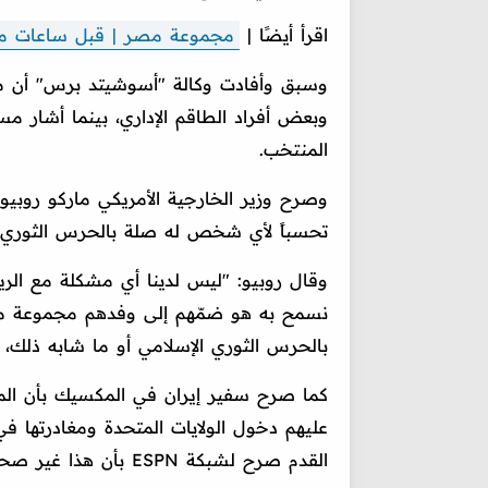
اقرأ أيضًا |
مجموعة مصر | قبل ساعات من ان
وسبق وأفادت وكالة "أسوشيتد برس" أن مسؤو
وبعض أفراد الطاقم الإداري، بينما أشار 
المنتخب.
وصرح وزير الخارجية الأمريكي ماركو روبيو 
تحسباً لأي شخص له صلة بالحرس الثوري ا
وقال روبيو: "ليس لدينا أي مشكلة مع الريا
نسمح به هو ضمّهم إلى وفدهم مجموعة من ا
بالحرس الثوري الإسلامي أو ما شابه ذلك،
كما صرح سفير إيران في المكسيك بأن المنت
عليهم دخول الولايات المتحدة ومغادرتها في 
القدم صرح لشبكة ESPN بأن هذا غير صحيح.