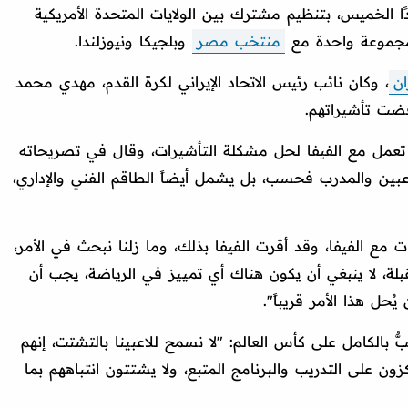
ق بطولة كأس العالم نسخة 2026 غدًا الخميس، بتنظيم مشترك بين الولايات المتحدة الأمريكية
مجموعة واحدة مع
منتخب مصر
وبلجيكا ونيوزلندا.
ان
، وكان نائب رئيس الاتحاد الإيراني لكرة القدم، مهدي محمد
ُفضت تأشيراتهم.
تعمل مع الفيفا لحل مشكلة التأشيرات، وقال في تصريحاته
 على اللاعبين والمدرب فحسب، بل يشمل أيضاً الطاقم الفني والإداري،
ات مع الفيفا، وقد أقرت الفيفا بذلك، وما زلنا نبحث في الأمر،
مقبلة، لا ينبغي أن يكون هناك أي تمييز في الرياضة، يجب أن
ُحل هذا الأمر قريباً".
 بالكامل على كأس العالم: "لا نسمح للاعبينا بالتشتت، إنهم
زون على التدريب والبرنامج المتبع، ولا يشتتون انتباههم بما