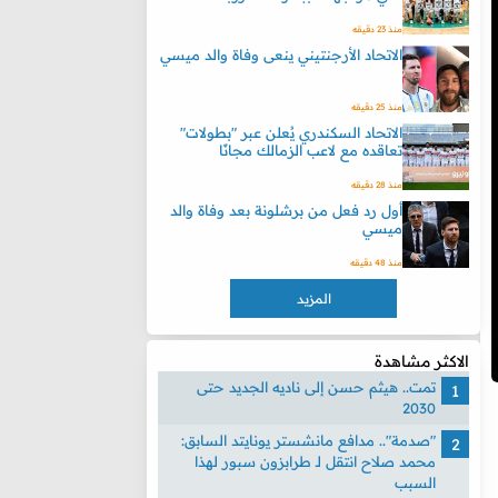
منذ 23 دقيقه
الاتحاد الأرجنتيني ينعى وفاة والد ميسي
منذ 25 دقيقه
الاتحاد السكندري يُعلن عبر "بطولات"
تعاقده مع لاعب الزمالك مجانًا
منذ 28 دقيقه
أول رد فعل من برشلونة بعد وفاة والد
ميسي
منذ 48 دقيقه
المزيد
الاكثر مشاهدة
تمت.. هيثم حسن إلى ناديه الجديد حتى
2030
"صدمة".. مدافع مانشستر يونايتد السابق:
محمد صلاح انتقل لـ طرابزون سبور لهذا
السبب