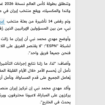
وتنطل
وكندا والمكسيك، ويقع منتخب إيران في 
وتم رفض 14 تأشيرة من بعثة منتخب
إير
نبي، من بين المسؤولين الإيرانيين الذين ر
وأوضح مهدي محمد نبي أن إيران ما زالت 
لشبكة "ESPN": "لا يقتصر الفريق
فنحن جميعاً فريق واحد".
وأضاف: "لذا، ما زلنا نتابع إجراءات التأشير
نأمل أن يُحسم الأمر خلال الأيام القليلة ال
يُعامل الجميع على قدم المساواة، ونأمل أن ي
وأكد مهدي محمد نبي إن تركيز إيران منصبٌّ
يركزون على المباراة، لاعبونا محترفون، ويرك
يحدث في الخارج".