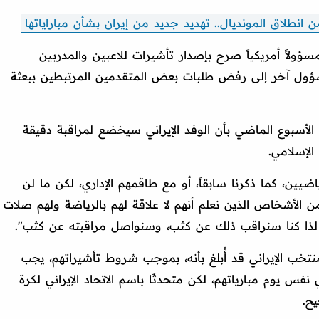
طلاق المونديال.. تهديد جديد من إيران بشأن مباراياتها
لاً أمريكياً صرح بإصدار تأشيرات للاعبين والمدربين
مسؤول آخر إلى رفض طلبات بعض المتقدمين المرتبطين ببعثة
الأسبوع الماضي بأن الوفد الإيراني سيخضع لمراقبة دقيقة
لإسلامي.
ضيين، كما ذكرنا سابقاً، أو مع طاقمهم الإداري، لكن ما لن
لأشخاص الذين نعلم أنهم لا علاقة لهم بالرياضة ولهم صلات
 لذا كنا سنراقب ذلك عن كثب، وسنواصل مراقبته عن كثب".
خب الإيراني قد أُبلغ بأنه، بموجب شروط تأشيراتهم، يجب
نفس يوم مبارياتهم، لكن متحدثًا باسم الاتحاد الإيراني لكرة