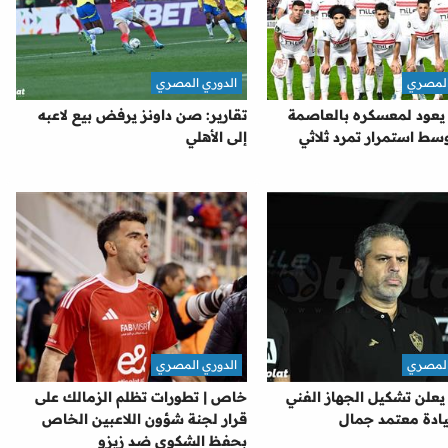
المصري
الدوري المصري
 يعود لمعسكره بالعاصمة
تقارير: صن داونز يرفض بيع لاعبه
 وسط استمرار تمرد ثلاثي
إلى الأهلي
المصري
الدوري المصري
يعلن تشكيل الجهاز الفني
خاص | تطورات تظلم الزمالك على
قيادة معتمد جمال
قرار لجنة شؤون اللاعبين الخاص
بحفظ الشكوى ضد زيزو