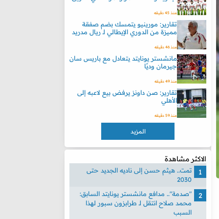
منذ 45 دقيقه
تقارير: مورينيو يتمسك بضم صفقة
مميزة من الدوري الإيطالي لـ ريال مدريد
منذ 46 دقيقه
مانشستر يونايتد يتعادل مع باريس سان
جيرمان وديًا
منذ 49 دقيقه
تقارير: صن داونز يرفض بيع لاعبه إلى
الأهلي
منذ 59 دقيقه
المزيد
الاكثر مشاهدة
تمت.. هيثم حسن إلى ناديه الجديد حتى
2030
"صدمة".. مدافع مانشستر يونايتد السابق:
محمد صلاح انتقل لـ طرابزون سبور لهذا
السبب