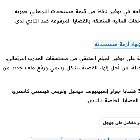
وأصدر تطبيق زملكاوي بيانًا كشف فيه نجاحه في توفير 50% من قيمة مستحقات البرتغالي جوزيه
ات المالية المتعلقة بالقضايا المرفوعة ضد النادي لدى
هاء أزمة مستحقاته
ة على توفير المبلغ المتبقي من مستحقات المدرب البرتغالي،
 المقبلة، من أجل إنهاء القضية بشكل رسمي ورفع ملف جديد من
قد نجح مؤخرًا في تسوية 3 قضايا جواو إسبينيوسا ميجيل ولويس فيسنتي كاسترو،
لقضايا الخاصة بالنادي.
صدر مفضل على جوجل