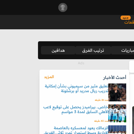
جديد
قعات
باريات
ترتيب الفرق
هدافين
المزيد
أحدث الأخبار
تعليق مثير من سيميوني بشأن إمكانية
تدريب ريال مدريد أو برشلونة
منذ 26 دقيقه
خاص.. بيراميدز يحصل على توقيع لاعب
الأهلي السابق لمدة 3 مواسم
منذ 40 دقيقه
الزمالك يعود لمعسكره بالعاصمة
الإدارية وسط استمرار تمرد ثلاثي الفريق