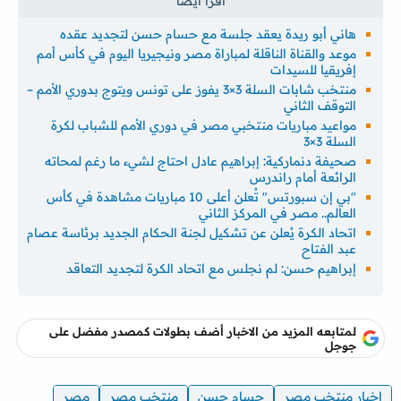
هاني أبو ريدة يعقد جلسة مع حسام حسن لتجديد عقده
موعد والقناة الناقلة لمباراة مصر ونيجيريا اليوم في كأس أمم
إفريقيا للسيدات
منتخب شابات السلة 3×3 يفوز على تونس ويتوج بدوري الأمم –
التوقف الثاني
مواعيد مباريات منتخبي مصر في دوري الأمم للشباب لكرة
السلة 3×3
صحيفة دنماركية: إبراهيم عادل احتاج لشيء ما رغم لمحاته
الرائعة أمام راندرس
"بي إن سبورتس" تُعلن أعلى 10 مباريات مشاهدة في كأس
العالم.. مصر في المركز الثاني
اتحاد الكرة يُعلن عن تشكيل لجنة الحكام الجديد برئاسة عصام
عبد الفتاح
إبراهيم حسن: لم نجلس مع اتحاد الكرة لتجديد التعاقد
لمتابعه المزيد من الاخبار أضف بطولات كمصدر مفضل على
جوجل
اخبار منتخب مصر
حسام حسن
منتخب مصر
مصر