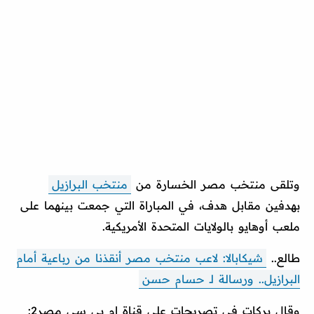
وتلقى منتخب مصر الخسارة من
منتخب البرازيل
بهدفين مقابل هدف، في المباراة التي جمعت بينهما على
ملعب أوهايو بالولايات المتحدة الأمريكية.
طالع..
شيكابالا: لاعب منتخب مصر أنقذنا من رباعية أمام
البرازيل.. ورسالة لـ حسام حسن
وقال بركات في تصريحات على قناة إم بي سي مصر2: