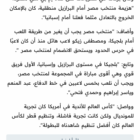
"هزيمة منتخب مصر أمام البرازيل منطقية، كان بالإمكان
الخروج بالتعادل مثلما فعلنا أمام إسبانيا".
وأضاف: "منتخب مصر يجب أن يغير من طريقة اللعب
أمام بلجيكا، ومصطفى زيكو لاعب هائل منذ أن كان لاعبًا
في حرس الحدود ويستحق الانضمام لمنتخب مصر ".
وتابع: "بلجيكا في مستوى البرازيل وإسبانيا، الأول فريق
قوي وهي أقوى مباراة في المجموعة لمنتخب مصر،
ويجب أن نلعب بخمس لاعبين في خط الدفاع، عبد المنعم
وياسر إبراهيم وحمدي فتحي".
وواصل: "كأس العالم للأندية في أمريكا كان تجربة
للمونديال ولكن كانت تجربة فاشلة، وتنظيم قطر لكأس
العالم كان أفضل تنظيم شاهدناه للبطولة".