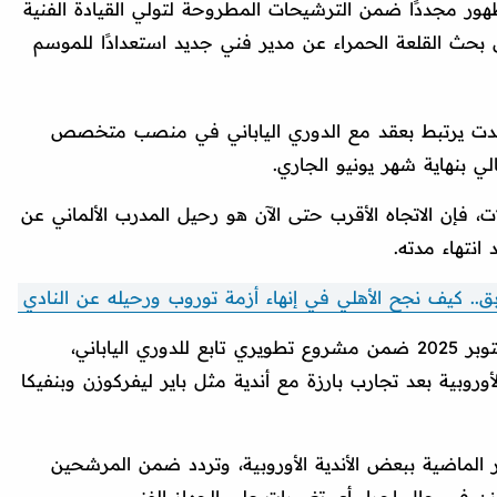
ور مجددًا ضمن الترشيحات المطروحة لتولي القيادة الفنية
 بحث القلعة الحمراء عن مدير فني جديد استعدادًا للموسم
دت يرتبط بعقد مع الدوري الياباني في منصب متخصص
لي بنهاية شهر يونيو الجاري.
فإن الاتجاه الأقرب حتى الآن هو رحيل المدرب الألماني عن
انتهاء مدته.
كيف نجح الأهلي في إنهاء أزمة توروب ورحيله عن النادي
وكان شميدت قد تولى هذا المنصب في أكتوبر 2025 ضمن مشروع تطويري تابع للدوري الياباني،
وروبية بعد تجارب بارزة مع أندية مثل باير ليفركوزن وبنفيكا
ر الماضية ببعض الأندية الأوروبية، وتردد ضمن المرشحين