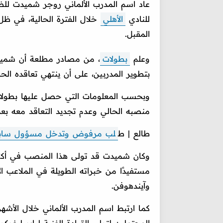
عاد اسم المدرب الألماني روجر شميدت للظه
للنادي
الأهلي
خلال الفترة الحالية، في ظل
المقبل.
وعلم
بطولات
، من مصادر مطلعة أن شمي
بتطوير المدربين، على أن ينتهي تعاقده الحا
وبحسب المعلومات التي حصل عليها بطولات، 
منصبه الحالي وعدم تجديد التعاقد معه بعد 
طالع | ط
لب مرفوض وتدخل مسؤول سابق.. 
مستفيدًا من خبراته الطويلة في الملاعب الأ
وآيندهوفن.
كما ارتبط اسم المدرب الألماني خلال الأشه