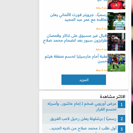
منذ 3 ساعة
رسميًا.. جرويتر فورت الألماني يعلن
تعاقده مع عمر عبد المجيد
منذ 3 ساعة
إقبال غير مسبوق على تذاكر وقمصان
طرابزون سبور بعد انضمام محمد صلاح
منذ 4 ساعة
عقبة أمام مارسيليا لحسم صفقة هيثم
حسن
منذ 4 ساعة
المزيد
الاكثر مشاهدة
عرض أوروبي ضخم لـ إمام عاشور.. وأسرته
تحسم القرار
رسميًا | برشلونة يعلن رحيل لاعب الفريق
أول طلب لـ محمد صلاح من ناديه الجديد..