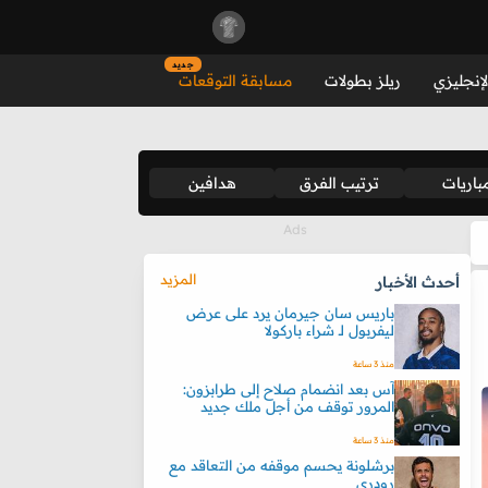
جديد
لإنجليزي
ريلز بطولات
مسابقة التوقعات
باريات
ترتيب الفرق
هدافين
المزيد
أحدث الأخبار
باريس سان جيرمان يرد على عرض
ليفربول لـ شراء باركولا
منذ 3 ساعة
آس بعد انضمام صلاح إلى طرابزون:
المرور توقف من أجل ملك جديد
منذ 3 ساعة
برشلونة يحسم موقفه من التعاقد مع
رودري