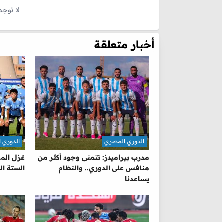
لا توجد
أخبار متعلقة
الدوري المصري
الدوري 
مدرب بيراميدز: نتمنى وجود أكثر من
غزل الم
منافس على الدوري.. والنظام
الستة ال
يساعدنا