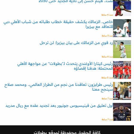
تمت.. هيثم حسن إلى ناديه الجديد حتى 2030
منذ 4 ساعة
خاص.. الزمالك يكشف حقيقة خطاب طلباته من شباب الأهلي دبي
للتعاقد مع بيزيرا
منذ 3 ساعة
رد قوي من الزمالك على بيان بيزيرا: لن ترحل
منذ 6 ساعة
رئيس كيتارا الأوغندي يتحدث لـ"بطولات" عن مواجهة الأهلي
المحتملة: هدفنا إقصاؤه
منذ 5 ساعة
رئيس طرابزون: تعاقدنا من نجم من الطراز العالمي.. ومحمد صلاح
سينجح معنا
منذ 7 ساعة
أول تعليق من فينيسيوس جونيور بعد تجديد عقده مع ريال مدريد
منذ 7 ساعة
كافة الحقوق محفوظة لموقع
بطولات