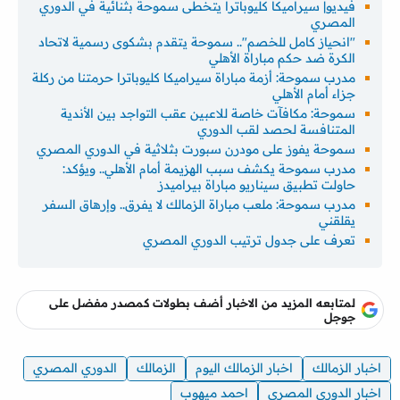
فيديو| سيراميكا كليوباترا يتخطى سموحة بثنائية في الدوري
المصري
"انحياز كامل للخصم".. سموحة يتقدم بشكوى رسمية لاتحاد
الكرة ضد حكم مباراة الأهلي
مدرب سموحة: أزمة مباراة سيراميكا كليوباترا حرمتنا من ركلة
جزاء أمام الأهلي
سموحة: مكافآت خاصة للاعبين عقب التواجد بين الأندية
المتنافسة لحصد لقب الدوري
سموحة يفوز على مودرن سبورت بثلاثية في الدوري المصري
مدرب سموحة يكشف سبب الهزيمة أمام الأهلي.. ويؤكد:
حاولت تطبيق سيناريو مباراة بيراميدز
مدرب سموحة: ملعب مباراة الزمالك لا يفرق.. وإرهاق السفر
يقلقني
تعرف على جدول ترتيب الدوري المصري
لمتابعه المزيد من الاخبار أضف بطولات كمصدر مفضل على
جوجل
اخبار الزمالك
اخبار الزمالك اليوم
الزمالك
الدوري المصري
اخبار الدوري المصري
احمد ميهوب