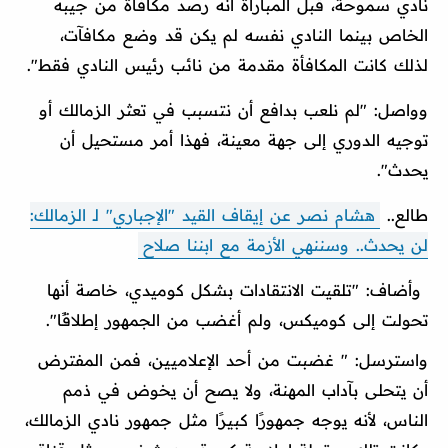
نادي سموحة، قبل المباراة أنه رصد مكافأة من جيبه
الخاص بينما النادي نفسه لم يكن قد وضع مكافآت،
لذلك كانت المكافأة مقدمة من نائب رئيس النادي فقط".
وواصل: "لم نلعب بدافع أن نتسبب في تعثر الزمالك أو
توجيه الدوري إلى جهة معينة، فهذا أمر مستحيل أن
يحدث".
طالع..
هشام نصر عن إيقاف القيد "الإجباري" لـ الزمالك:
لن يحدث.. وسننهي الأزمة مع ابننا صلاح
وأضاف: "تلقيت الانتقادات بشكل كوميدي، خاصة أنها
تحولت إلى كوميكس، ولم أغضب من الجمهور إطلاقًا".
واسترسل: " غضبت من أحد الإعلاميين، فمن المفترض
أن يتحلى بآداب المهنة، ولا يصح أن يخوض في ذمم
الناس، لأنه يوجه جمهورًا كبيرًا مثل جمهور نادي الزمالك،