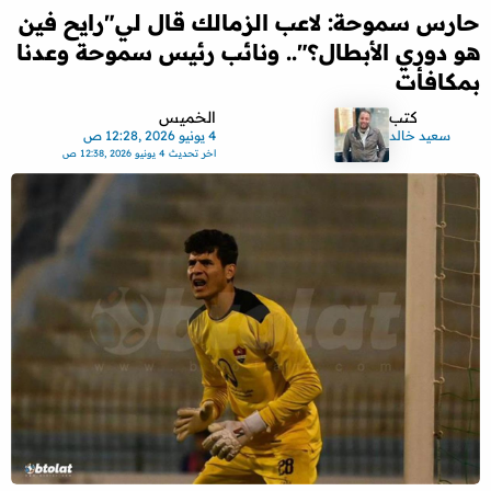
حارس سموحة: لاعب الزمالك قال لي"رايح فين
هو دوري الأبطال؟".. ونائب رئيس سموحة وعدنا
بمكافأت
كتب
الخميس
سعيد خالد
4 يونيو 2026 ,12:28 ص
اخر تحديث
4 يونيو 2026 ,12:38 ص