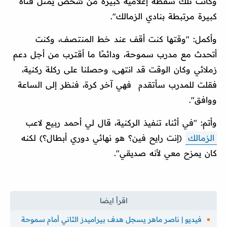
وكانت تلك سقطة إعلامية كبيرة من شخص يمثل قناة
كبيرة مرتبطة بنادي الزمالك".
وأكمل: "وقتها كنت أقف عند خط المنتصف، وكنت
أتحدث مع مدرب سموحة، ودائمًا ما أقترب من أجل دعم
زملائي وكان الوقت قد انتهى، وحصلنا على ركلة ركنية،
فقلت للمدرب سأتقدم فهي آخر كرة، فنظر إلى الساعة
ووافق".
وأتم: "في أثناء تنفيذ الركنية، قال لي أحمد ربيع لاعب
الزمالك
(إنت رايح فين؟ هو نهائي دوري أبطال؟) لكنه
كان يمزح معي لأنه صديقي".
فيديو | ناصر ماهر يسجل هدف بيراميدز الثاني أمام سموحة