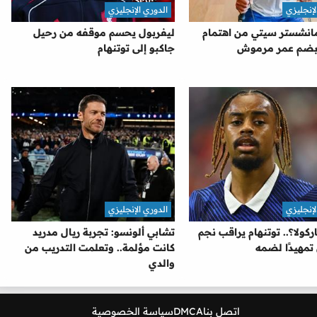
لإنجليزي
الدوري الإنجليزي
نشستر سيتي من اهتمام
ليفربول يحسم موقفه من رحيل
 بضم عمر مرموش
جاكبو إلى توتنهام
لإنجليزي
الدوري الإنجليزي
كولا؟.. توتنهام يراقب نجم
تشابي ألونسو: تجربة ريال مدريد
تمهيدًا لضمه
كانت مؤلمة.. وتعلمت التدريب من
والدي
اتصل بنا
DMCA
سياسة الخصوصية