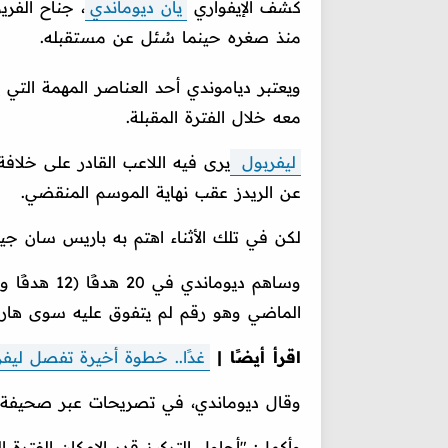
كشف الإيفواري
يان ديوماندي
، جناح الفري
منذ صغره حينما سُئل عن مستقبله.
ويعتبر دياموندي أحد العناصر المهمة التي
معه خلال الفترة المقبلة.
ليفربول
يرى فيه اللاعب القادر على خلاف
عن الريدز عقب نهاية الموسم المنقضي.
لكن في تلك الأثناء اهتم به باريس سان جي
الماضي وهو رقم لم يتفوق عليه سوى هاري كين (41)، ومايكل أوليس (34)، ولو
اقرأ أيضًا |
غدًا.. خطوة أخيرة تفصل ليفر
وقال ديوماندي، في تصريحات عبر صحيفة "ل
وأكمل: "أحاول التركيز قدر الإمكان الفتر