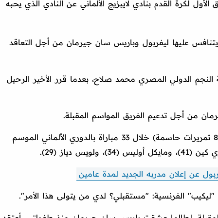
ق الأول لكرة القدم بنادي لايبزيج الألماني عن النادي الذي يحبه
 يتنافس عليها ليفربول وباريس سان جيرمان من أجل التعاقد
ة النجم الدولي المصري محمد صلاح، بعدما قرر الأخير الرحيل
رمان من أجل تدعيم الفريق المواسم المقبلة.
وساهم ديوماندي في 20 هدفًا (12 هدفًا و8 تمريرات حاسمة) خلال 33 مباراة بالدوري الألماني الموسم
يس دياز (29).
بول عن إعلان مدربه الجديد لمدة عامين
يكيب" الفرنسية: "مستقبلي؟ لدي من يتولى هذا الأمر".
ة المقبلة، لطالما عشقت باريس سان جيرمان منذ طفولتي، أعتقد