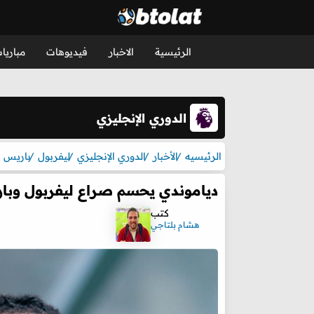
الرئيسية
الاخبار
فيديوهات
مباريا
الدوري الإنجليزي
الرئيسيه
الأخبار
الدوري الإنجليزي
ليفربول
باريس 
دياموندي يحسم صراع ليفربول وبا
كتب
هشام بلتاجي