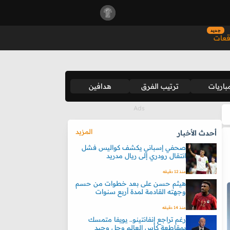
جديد
قعات
باريات
ترتيب الفرق
هدافين
المزيد
أحدث الأخبار
صحفي إسباني يكشف كواليس فشل
انتقال رودري إلى ريال مدريد
منذ 12 دقيقه
هيثم حسن على بعد خطوات من حسم
وجهته القادمة لمدة أربع سنوات
منذ 14 دقيقه
رغم تراجع إنفانتينو.. يويفا متمسك
بمقاطعة كأس العالم وحل وحيد