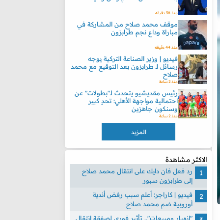
منذ 38 دقيقه
موقف محمد صلاح من المشاركة في
مباراة وداع نجم طرابزون
منذ 44 دقيقه
فيديو | وزير الصناعة التركية يوجه
رسائل لـ طرابزون بعد التوقيع مع محمد
صلاح
منذ 2 ساعة
رئيس مقديشيو يتحدث لـ"بطولات" عن
احتمالية مواجهة الأهلي: تحدٍ كبير
وسنكون جاهزين
منذ 2 ساعة
المزيد
الاكثر مشاهدة
رد فعل فان دايك على انتقال محمد صلاح
إلى طرابزون سبور
فيديو | كاراجر: أعلم سبب رفض أندية
أوروبية ضم محمد صلاح
"انهيار ومبيعات".. تأثير فوري لصفقة انتقال