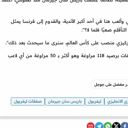
لعب هنا في أحد أكبر الأندية، والقدوم إلى فرنسا يمثل
لتأقلم صعبًا فلما لا؟".
ا، تركيزي منصب على كأس العالم، سنرى ما سيحدث بعد ذلك".
ويعتبر ديوماندي اللاعب الأكثر إكمالًا للمراوغات برصيد 118 مراوغة وهو أكثر بـ 50 مراوغة من أي لاعب
صدر مفضل على جوجل
ي الانجليزي
ليفربول
باريس سان جيرمان
صفقات ليفربول