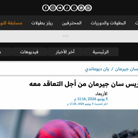
ت
البطولات والدوريات
المحترفين
ريلز بطولات
مسابقة التو
الرئيسية
أخر الأخبار
فيديوهات
م
سان جيرمان
يان ديوماندي
ريس سان جيرمان من أجل التعاقد معه
الأربعاء
3 يونيو 2026 ,11:16 م
اخر تحديث
3 يونيو 2026 ,11:26 م