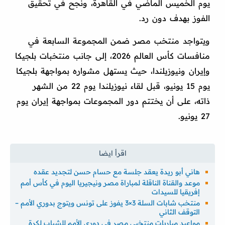
يوم الخميس الماضي في القاهرة، ونجح في تحقيق
الفوز بهدف دون رد.
ويتواجد منتخب مصر ضمن المجموعة السابعة في
منافسات كأس العالم 2026، إلى جانب منتخبات بلجيكا
وإيران ونيوزيلندا، حيث يستهل مشواره بمواجهة بلجيكا
يوم 15 يونيو، قبل لقاء نيوزيلندا يوم 22 من الشهر
ذاته، على أن يختتم دور المجموعات بمواجهة إيران يوم
27 يونيو.
هاني أبو ريدة يعقد جلسة مع حسام حسن لتجديد عقده
موعد والقناة الناقلة لمباراة مصر ونيجيريا اليوم في كأس أمم
إفريقيا للسيدات
منتخب شابات السلة 3×3 يفوز على تونس ويتوج بدوري الأمم –
التوقف الثاني
مواعيد مباريات منتخبي مصر في دوري الأمم للشباب لكرة