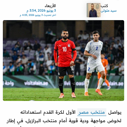
كتب
الأربعاء
سيد متولى
3 يونيو 2026 ,3:54 م
اخر تحديث
3 يونيو 2026 ,4:05 م
يواصل
منتخب مصر
الأول لكرة القدم استعداداته
لخوض مواجهة ودية قوية أمام منتخب البرازيل، في إطار