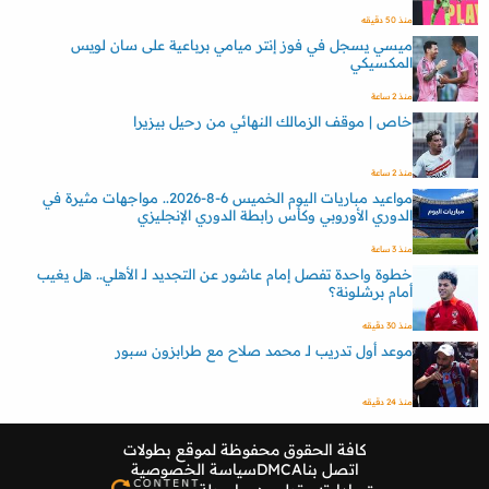
منذ 50 دقيقه
ميسي يسجل في فوز إنتر ميامي برباعية على سان لويس
المكسيكي
منذ 2 ساعة
خاص | موقف الزمالك النهائي من رحيل بيزيرا
منذ 2 ساعة
مواعيد مباريات اليوم الخميس 6-8-2026.. مواجهات مثيرة في
الدوري الأوروبي وكأس رابطة الدوري الإنجليزي
منذ 3 ساعة
خطوة واحدة تفصل إمام عاشور عن التجديد لـ الأهلي.. هل يغيب
أمام برشلونة؟
منذ 30 دقيقه
موعد أول تدريب لـ محمد صلاح مع طرابزون سبور
منذ 24 دقيقه
كافة الحقوق محفوظة لموقع
بطولات
اتصل بنا
DMCA
سياسة الخصوصية