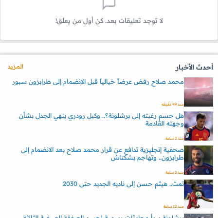
لا توجد تعليقات بعد. كن أول من يعلق!
المزيد
أحدث الأخبار
محمد صلاح رفض عرضاً خيالياً قبل الانضمام إلى طرابزون سبور
منذ 49 دقيقه
هل حسم رغبته إلى برشلونة؟.. وكيل رودري ينهي الجدل بشأن
وجهته القادمة
منذ 2 ساعة
صحفية إنجليزية تدافع عن قرار محمد صلاح بعد الانضمام إلى
طرابزون.. وتهاجم بشكتاش
منذ 2 ساعة
تمت.. هيثم حسن إلى ناديه الجديد حتى 2030
منذ 12 ساعة
برشلونة يبدأ محادثات رسمية لحسم الصفقة الصيفية الثالثة