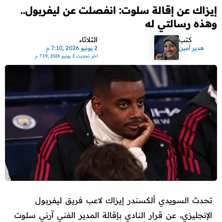
إيزاك عن إقالة سلوت: انفصلت عن ليفربول..
وهذه رسالتي له
كتب
الثلاثاء
هدير أمين
2 يونيو 2026 ,7:10 م
اخر تحديث
2 يونيو 2026 ,7:19 م
تحدث السويدي ألكسندر إيزاك لاعب فريق ليفربول
الإنجليزي، عن قرار النادي بإقالة المدير الفني آرني سلوت