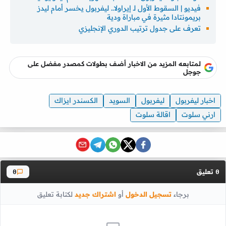
فيديو | السقوط الأول لـ إيراولا.. ليفربول يخسر أمام ليدز
بريمونتادا مثيرة في مباراة ودية
تعرف على جدول ترتيب الدوري الإنجليزي
لمتابعه المزيد من الاخبار أضف بطولات كمصدر مفضل على
جوجل
اخبار ليفربول
ليفربول
السويد
الكسندر ايزاك
ارني سلوت
اقالة سلوت
تعليق
0
0
برجاء
تسجيل الدخول
أو
اشتراك جديد
لكتابة تعليق