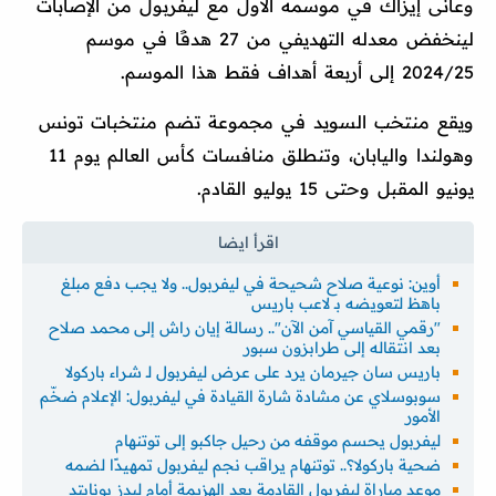
وعانى إيزاك في موسمه الأول مع ليفربول من الإصابات
لينخفض معدله التهديفي من 27 هدفًا في موسم
2024/25 إلى أربعة أهداف فقط هذا الموسم.
ويقع منتخب السويد في مجموعة تضم منتخبات تونس
وهولندا واليابان، وتنطلق منافسات كأس العالم يوم 11
يونيو المقبل وحتى 15 يوليو القادم.
أوين: نوعية صلاح شحيحة في ليفربول.. ولا يجب دفع مبلغ
باهظ لتعويضه بـ لاعب باريس
"رقمي القياسي آمن الآن".. رسالة إيان راش إلى محمد صلاح
بعد انتقاله إلى طرابزون سبور
باريس سان جيرمان يرد على عرض ليفربول لـ شراء باركولا
سوبوسلاي عن مشادة شارة القيادة في ليفربول: الإعلام ضخّم
الأمور
ليفربول يحسم موقفه من رحيل جاكبو إلى توتنهام
ضحية باركولا؟.. توتنهام يراقب نجم ليفربول تمهيدًا لضمه
موعد مباراة ليفربول القادمة بعد الهزيمة أمام ليدز يونايتد