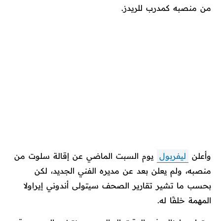
من منصبه كمدرب للريدز.
وأعلن
ليفربول
يوم السبت الماضي عن إقالة سلوت من
منصبه، ولم يعلن بعد عن مديره الفني الجديد، لكن
بحسب ما تشير تقارير الصحف سيتولى أندوني إيراولا
المهمة خلفًا له.