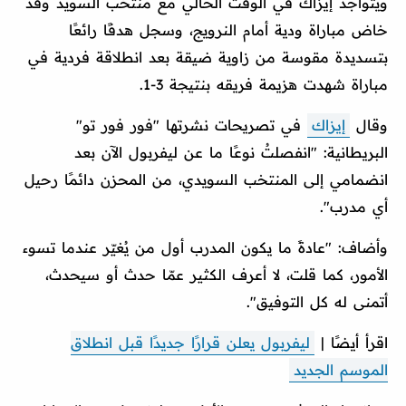
ويتواجد إيزاك في الوقت الحالي مع منتخب السويد وقد
خاض مباراة ودية أمام النرويج، وسجل هدفًا رائعًا
بتسديدة مقوسة من زاوية ضيقة بعد انطلاقة فردية في
مباراة شهدت هزيمة فريقه بنتيجة 3-1.
وقال
إيزاك
في تصريحات نشرتها "فور فور تو"
البريطانية: "انفصلتُ نوعًا ما عن ليفربول الآن بعد
انضمامي إلى المنتخب السويدي، من المحزن دائمًا رحيل
أي مدرب".
وأضاف: "عادةً ما يكون المدرب أول من يُغيّر عندما تسوء
الأمور، كما قلت، لا أعرف الكثير عمّا حدث أو سيحدث،
أتمنى له كل التوفيق".
اقرأ أيضًا |
ليفربول يعلن قرارًا جديدًا قبل انطلاق
الموسم الجديد